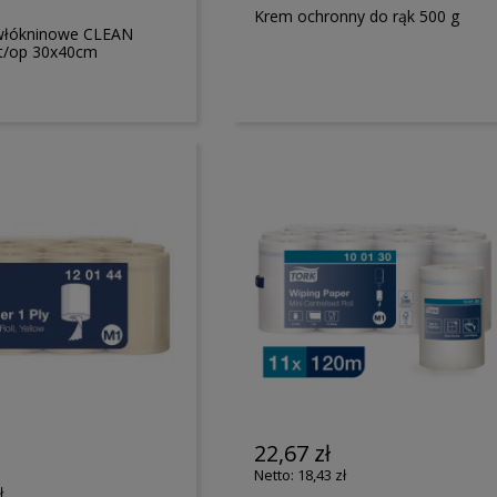
Krem ochronny do rąk 500 g
 włókninowe CLEAN
t/op 30x40cm
22,67 zł
18,43 zł
ł