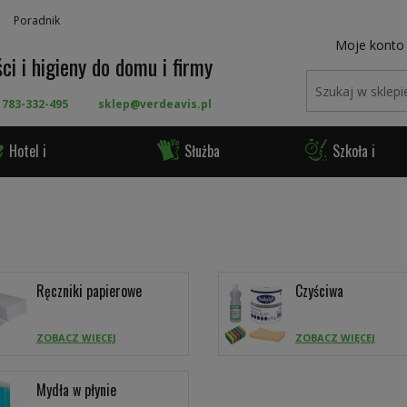
Poradnik
Moje konto
ci i higieny do domu i firmy
 783-332-495
sklep@verdeavis.pl
Hotel i
Służba
Szkoła i
ronomia
Zdrowia
Urząd
Ręczniki papierowe
Czyściwa
ZOBACZ WIĘCEJ
ZOBACZ WIĘCEJ
Mydła w płynie