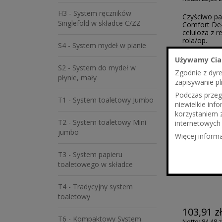
H3 - System ręczników
Czyściwo pa
Singlefold w składce C/ZZ
Comfort De-
celuloza z r
rola/op.
S4 - System mydeł w pianie
Używamy Cia
S2 - System do mydeł w
Zgodnie z dyr
płynie, mały
zapisywanie pl
Podczas przegl
T1 - System toaletowy Jumbo
niewielkie in
korzystaniem 
T2 - System toaletowy Mini
internetowych 
jumbo
Więcej informa
T3 - System papieru
toaletowego w składce
T4 - Tradycyjny system
toaletowy
103,91 z
T6 - Kompaktowy System
84,48 z