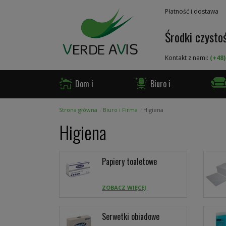
Przejdź
Płatność i dostawa
do
treści
Środki czystoś
Kontakt z nami:
(+48)
Dom i
Biuro i
Ogród
Firma
Gast
Strona główna
Biuro i Firma
Higiena
Higiena
Papiery toaletowe
ZOBACZ WIĘCEJ
Serwetki obiadowe