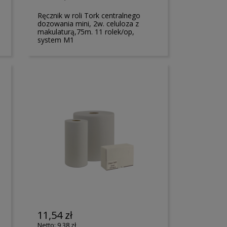
Ręcznik w roli Tork centralnego
dozowania mini, 2w. celuloza z
makulaturą,75m. 11 rolek/op,
system M1
11,54 zł
9,38 zł