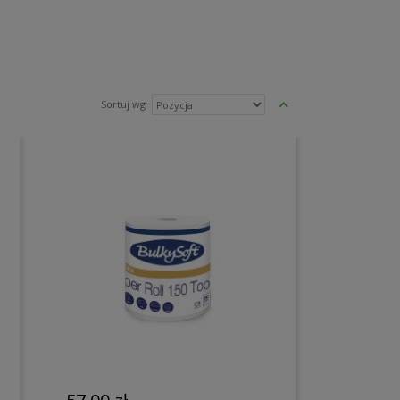
Ustaw
Sortuj wg
kierunek
malejący