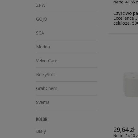
41,65 z
ZPW
Czyściwo pa
Excellence 3
GOJO
celuloza, 5
SCA
Merida
VelvetCare
BulkySoft
GrabChem
Svema
KOLOR
29,64 zł
Biały
24,10 z