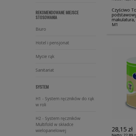
Czyściwo To
REKOMENDOWANE MIEJSCE
podstawowy
STOSOWANIA
makulatura,
M1
Biuro
Hotel i pensjonat
Mycie rąk
Sanitariat
SYSTEM
H1 - System ręczników do rąk
w roli
H2 - System ręczników
Multifold w składce
28,15 zł
wielopanelowej
22,89 z