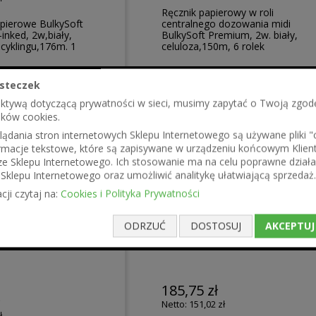
Ręcznik papierowy w roli
pierowe BulkySoft
centralnego dozowania midi
inked, 2w,biały,
BulkySoft Premium, 2w. biały,
ecyklingu,176m. 1
celuloza,150m, 6 rolek
steczek
ektywą dotyczącą prywatności w sieci, musimy zapytać o Twoją zgod
ików cookies.
ądania stron internetowych Sklepu Internetowego są używane pliki "co
formacje tekstowe, które są zapisywane w urządzeniu końcowym Klien
ze Sklepu Internetowego. Ich stosowanie ma na celu poprawne działa
Sklepu Internetowego oraz umożliwić analitykę ułatwiającą sprzedaż.
cji czytaj na:
Cookies i Polityka Prywatności
ODRZUĆ
DOSTOSUJ
AKCEPTUJ
185,75 zł
ł
151,02 zł
ł