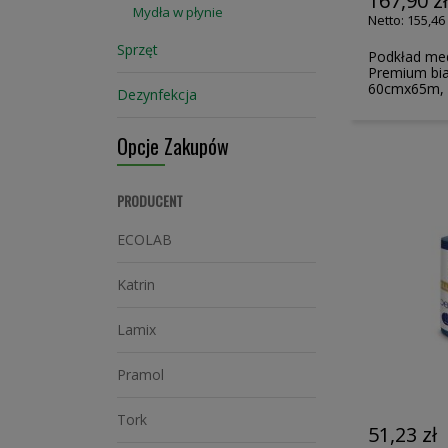
167,90 z
Mydła w płynie
155,46 
Sprzęt
Podkład med
Premium bia
60cmx65m, 
Dezynfekcja
Opcje Zakupów
PRODUCENT
ECOLAB
Katrin
Lamix
Pramol
Tork
51,23 zł