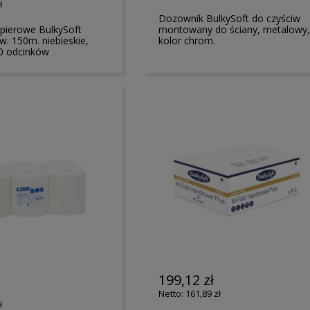
ł
Dozownik BulkySoft do czyściw
pierowe BulkySoft
montowany do ściany, metalowy
w. 150m. niebieskie,
kolor chrom.
00 odcinków
199,12 zł
161,89 zł
ł