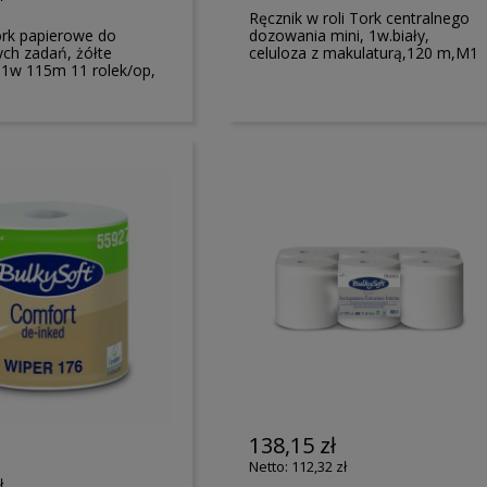
Ręcznik w roli Tork centralnego
rk papierowe do
dozowania mini, 1w.biały,
ch zadań, żółte
celuloza z makulaturą,120 m,M1
 1w 115m 11 rolek/op,
138,15 zł
112,32 zł
ł