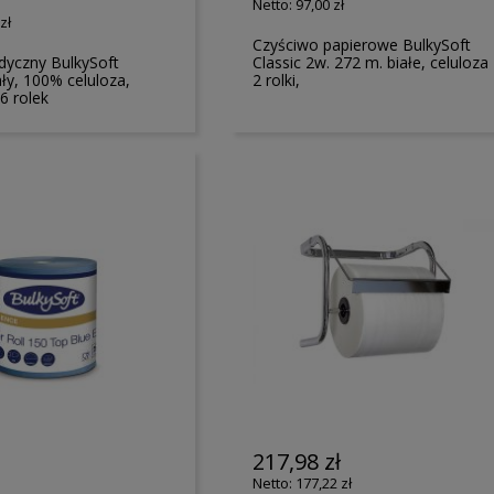
ł
97,00 zł
zł
Czyściwo papierowe BulkySoft
yczny BulkySoft
Classic 2w. 272 m. białe, celuloza
ły, 100% celuloza,
2 rolki,
6 rolek
217,98 zł
177,22 zł