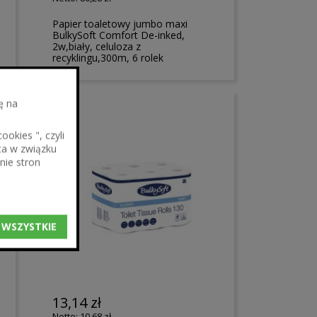
Papier toaletowy jumbo maxi
BulkySoft Comfort De-inked,
2w,biały, celuloza z
recyklingu,300m, 6 rolek
ę na
okies ", czyli
ta w związku
nie stron
 WSZYSTKIE
13,14 zł
10,68 zł