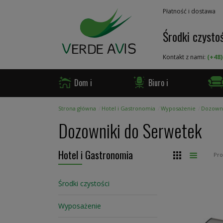
Przejdź
Płatność i dostawa
do
treści
Środki czystoś
Kontakt z nami:
(+48)
Dom i
Biuro i
Ogród
Firma
Gast
Strona główna
Hotel i Gastronomia
Wyposażenie
Dozowni
Dozowniki do Serwetek
Hotel i Gastronomia
Siatka
Lista
Pr
Środki czystości
Wyposażenie