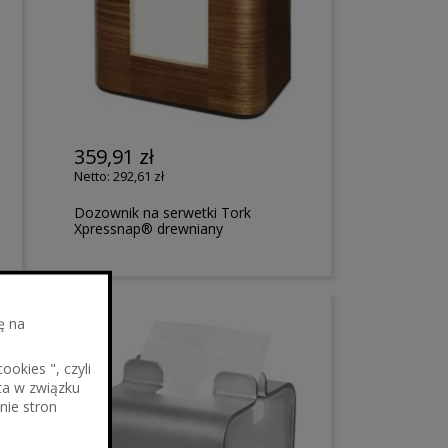
359,91 zł
292,61 zł
Dozownik na serwetki Tork
Xpressnap® drewniany
ę na
okies ", czyli
ta w związku
nie stron