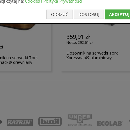
cji czytaj na:
Cookies i Polityka Prywatności
ODRZUĆ
DOSTOSUJ
AKCEPTUJ
359,91 zł
ł
292,61 zł
zł
Dozownik na serwetki Tork
ik na serwetki Tork
Xpressnap® aluminiowy
Snack® drewniany