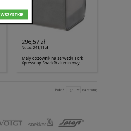
 WSZYSTKIE
296,57 zł
241,11 zł
Mały dozownik na serwetki Tork
Xpressnap Snack® aluminiowy
Pokaż
na stronę