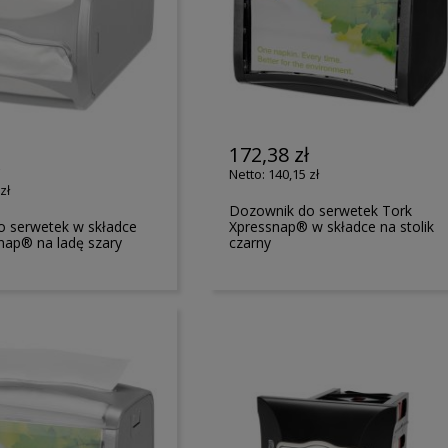
172,38 zł
ł
140,15 zł
zł
Dozownik do serwetek Tork
 serwetek w składce
Xpressnap® w składce na stolik
nap® na ladę szary
czarny