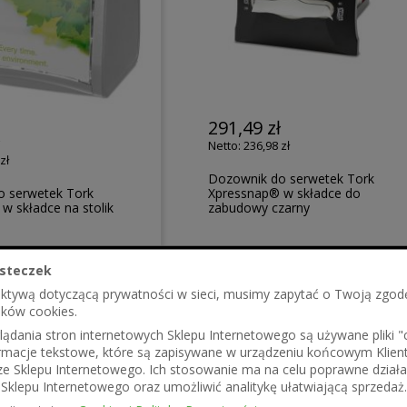
291,49 zł
ł
236,98 zł
zł
Dozownik do serwetek Tork
o serwetek Tork
Xpressnap® w składce do
w składce na stolik
zabudowy czarny
steczek
ektywą dotyczącą prywatności w sieci, musimy zapytać o Twoją zgod
ików cookies.
ądania stron internetowych Sklepu Internetowego są używane pliki "co
formacje tekstowe, które są zapisywane w urządzeniu końcowym Klien
ze Sklepu Internetowego. Ich stosowanie ma na celu poprawne działa
Sklepu Internetowego oraz umożliwić analitykę ułatwiającą sprzedaż.