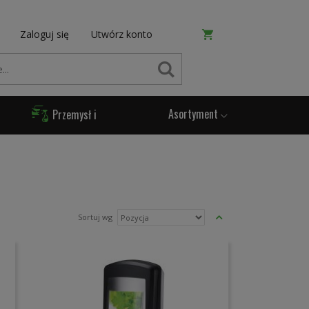
Zaloguj się
Utwórz konto
SZUKAJ
Asortyment
Przemysł i
Produkcja
Ustaw
Sortuj wg
kierunek
malejący