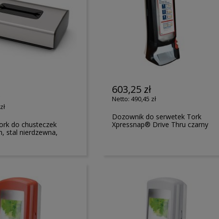
603,25 zł
ł
490,45 zł
zł
Dozownik do serwetek Tork
ork do chusteczek
Xpressnap® Drive Thru czarny
h, stal nierdzewna,