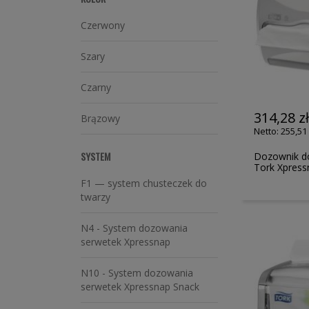
Czerwony
Szary
Czarny
314,28 z
Brązowy
255,51 
SYSTEM
Dozownik do
Tork Xpress
F1 — system chusteczek do
twarzy
N4 - System dozowania
serwetek Xpressnap
N10 - System dozowania
serwetek Xpressnap Snack