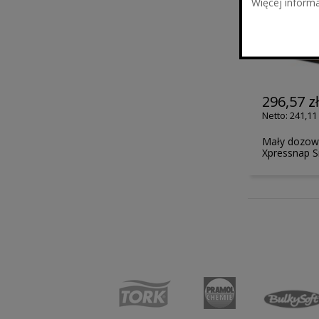
Więcej informa
296,57 z
241,11 
Mały dozown
Xpressnap 