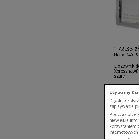
172,38 z
140,15 
Dozownik d
Xpressnap® 
szary
Używamy Cia
Zgodnie z dyr
zapisywanie pl
Podczas przegl
niewielkie in
korzystaniem 
internetowych 