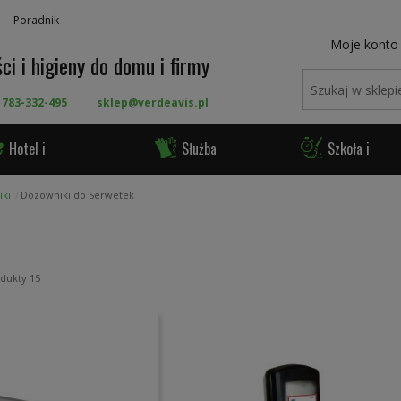
Poradnik
Moje konto
ci i higieny do domu i firmy
 783-332-495
sklep@verdeavis.pl
Hotel i
Służba
Szkoła i
ronomia
Zdrowia
Urząd
ki
Dozowniki do Serwetek
odukty
15