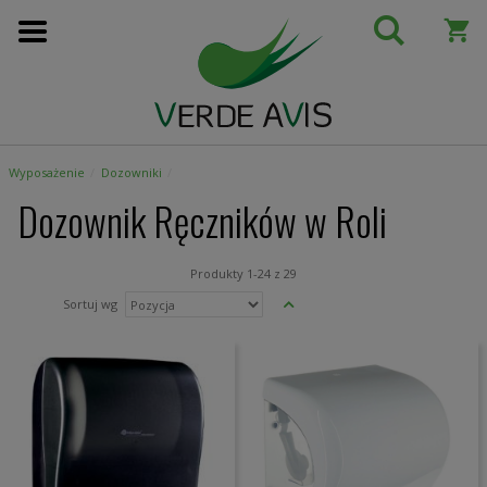
Przejdź
do
treści
Wyposażenie
Dozowniki
Dozownik Ręczników w Roli
Produkty
1
-
24
z
29
Ustaw
Sortuj wg
kierunek
malejący