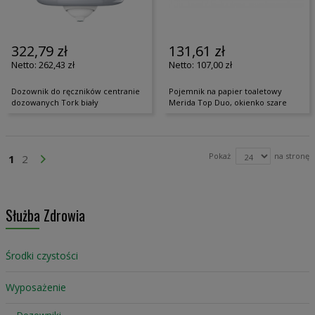
322,79 zł
131,61 zł
262,43 zł
107,00 zł
Dozownik do ręczników centranie
Pojemnik na papier toaletowy
dozowanych Tork biały
Merida Top Duo, okienko szare
Strona
Pokaż
na stronę
Aktualnie czytasz stronę
Strona
Strona
Przejdź Dalej
1
2
Służba Zdrowia
Środki czystości
Wyposażenie