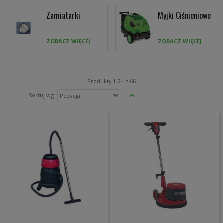
Zamiatarki
Myjki Ciśnieniowe
ZOBACZ WIĘCEJ
ZOBACZ WIĘCEJ
Produkty
1
-
24
z
66
Ustaw
Sortuj wg
kierunek
malejący