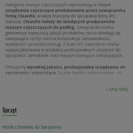
Kategorię maszyn czyszczących reprezentują w sklepie
urządzenia czyszczące produkowane przez szwajcarską
firmę Cleanfix
, a także maszyny do sprzątania firmy IPC
Gansow.
Cleanfix należy do wiodących producentów
maszyn czyszczących do podłóg
. Szwajcarska marka
gwarantuje najwyższą jakość produktów, na co składają się
następujące cechy: mocna konstrukcja, niezawodność,
wydajność i prostota obsługi. Z kolei IPC Gansow to marka
wyspecjalizowana w produkcji profesjonalnych urządzeń do
sprzątania: zamiatarek oraz maszyn szorująco-odsysających.
Oferujemy
wysokiej jakości, profesjonalne urządzenia do
sprzątania i czyszczące
. Są one bardzo zróżnicowane - to
zarówno odkurzacze przemysłowe, maszyny czyszczące,
szorowarki i polerki jednotarczowe, jak i automaty szorująco-
Czytaj dalej...
zbierające, zamiatarki i myjki ciśnieniowe. Profesjonalne
urządzenia czyszczące mają szerokie zastosowanie - są to nie
tylko ośrodki przemysłowe, ale również biura, placówki
medyczne, gastronomiczne, hotele i wiele innych.
Sprzęt
Wózki i Zestawy do Sprzątania