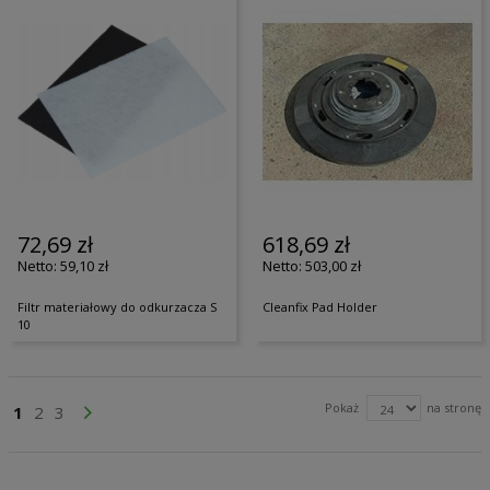
72,69 zł
618,69 zł
59,10 zł
503,00 zł
Filtr materiałowy do odkurzacza S
Cleanfix Pad Holder
10
Strona
Pokaż
na stronę
Aktualnie czytasz stronę
Strona
Strona
Strona
Przejdź Dalej
1
2
3