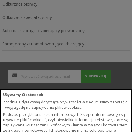
Odkurzacz piorący
Odkurzacz specjalistyczny
Automat szorująco-zbierający prowadzony
Samojezdny automat szorująco-zbierający
SUBSKRYBUJ
Polityka Prywatności i Cookies
Używamy Ciasteczek
Wyszukiwane frazy
Zgodnie z dyrektywą dotyczącą prywatności w sieci, musimy zapytać o
Zamówienia i zwroty
Twoją zgodę na zapisywanie plików cookies.
Kontakt z nami
Podczas przeglądania stron internetowych Sklepu Internetowego są
Poradnik
używane pliki "cookies ", czyli niewielkie informacje tekstowe, które są
Regulamin Sklepu
zapisywane w urządzeniu końcowym Klienta w związku korzystaniem
ze Sklepu Internetowego. Ich stosowanie ma na celu poprawne
O Sklepie