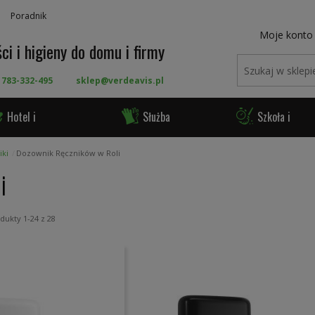
Poradnik
Moje konto
ci i higieny do domu i firmy
 783-332-495
sklep@verdeavis.pl
Hotel i
Służba
Szkoła i
ronomia
Zdrowia
Urząd
ki
Dozownik Ręczników w Roli
i
odukty
1
-
24
z
28