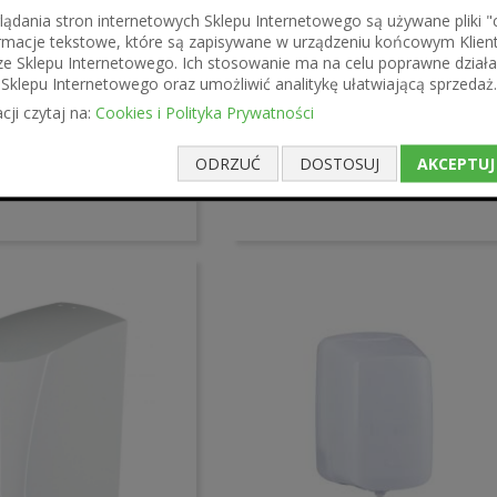
ądania stron internetowych Sklepu Internetowego są używane pliki "co
formacje tekstowe, które są zapisywane w urządzeniu końcowym Klien
ze Sklepu Internetowego. Ich stosowanie ma na celu poprawne działa
Sklepu Internetowego oraz umożliwić analitykę ułatwiającą sprzedaż.
156,21 zł
ł
cji czytaj na:
Cookies i Polityka Prywatności
127,00 zł
zł
Pojemnik na ręczniki papierowe 
ODRZUĆ
DOSTOSUJ
AKCEPTUJ
 ręczniki papierowe w
rolach Merida Top Maxi, okienko
da Como, czarny
niebieskie