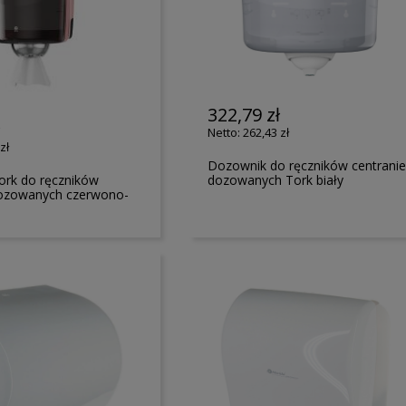
322,79 zł
ł
262,43 zł
zł
Dozownik do ręczników centrani
ork do ręczników
dozowanych Tork biały
dozowanych czerwono-