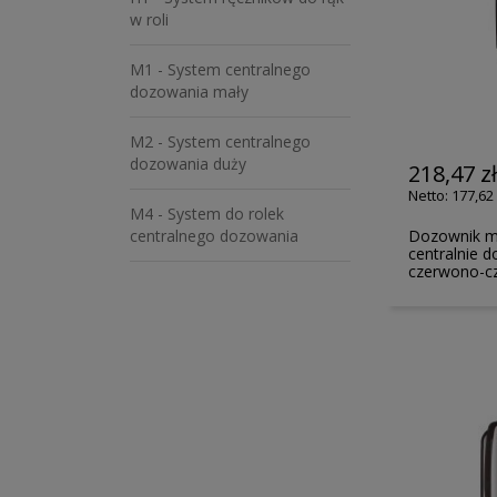
w roli
M1 - System centralnego
dozowania mały
M2 - System centralnego
dozowania duży
218,47 z
177,62 
M4 - System do rolek
Dozownik mi
centralnego dozowania
centralnie 
czerwono-c