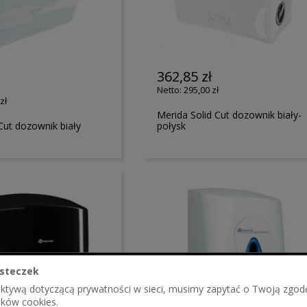
362,85 zł
ł
295,00 zł
zł
Merida Solid Cut dozownik biały-
Cut dozownik biały
połysk
steczek
ektywą dotyczącą prywatności w sieci, musimy zapytać o Twoją zgod
ików cookies.