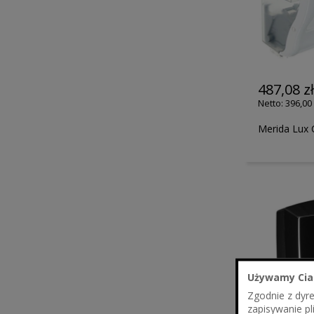
487,08 z
396,00 
Merida Lux 
Używamy Cia
Zgodnie z dyr
zapisywanie pl