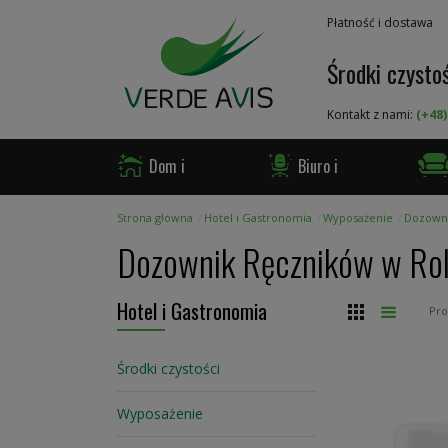
Przejdź
Płatność i dostawa
do
treści
Środki czystoś
Kontakt z nami:
(+48)
Dom i
Biuro i
Ogród
Firma
Gast
Strona główna
Hotel i Gastronomia
Wyposażenie
Dozowni
Dozownik Ręczników w Rol
Hotel i Gastronomia
Siatka
Lista
Pr
Środki czystości
Wyposażenie