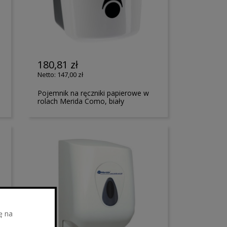
180,81 zł
147,00 zł
Pojemnik na ręczniki papierowe w
rolach Merida Como, biały
ę na