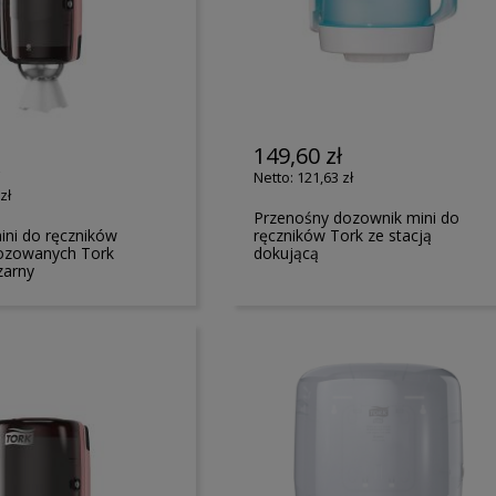
149,60 zł
ł
121,63 zł
zł
Przenośny dozownik mini do
ni do ręczników
ręczników Tork ze stacją
dozowanych Tork
dokującą
zarny