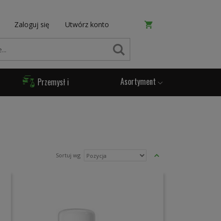
Zaloguj się
Utwórz konto
SZUKAJ
Asortyment
Przemysł i
Produkcja
Ustaw
Sortuj wg
kierunek
malejący