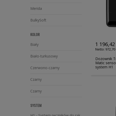
Merida
BulkySoft
KOLOR
1 196,42 
Biały
972,70 
Biało-turkusowy
Dozownik To
Matic senso
system H1
Czerwono-czarny
Czarny
Czarny
SYSTEM
H1 - System ręczników do rąk