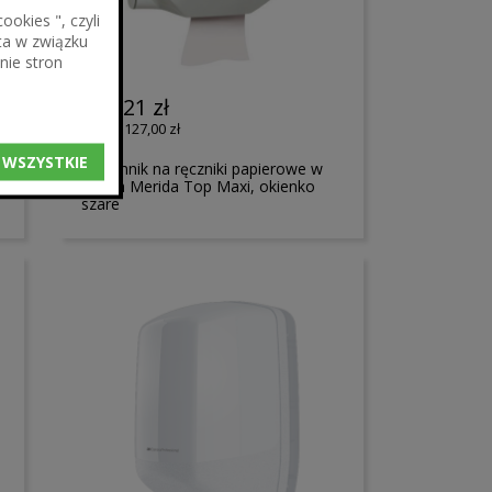
okies ", czyli
ta w związku
nie stron
156,21 zł
127,00 zł
w
 WSZYSTKIE
Pojemnik na ręczniki papierowe w
rolach Merida Top Maxi, okienko
szare