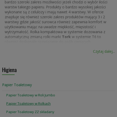
bardzo szeroki zakres możliwości jeżeli chodzi o wybór ilości
warstw takiego papieru. Produkty o bardzo wysokiej jakości
wykonane są z celulozy i mają nawet 4 warstwy. W ofercie
znajduje się również szeroki zakres produktów mający 3 i 2
warstwy gdzie jakość surowca również zapewnia komfort w
użytkowaniu mając na uwadze miękkość, mięsistość i
wytrzymałość. Rolka kompaktowa w systemie dozowania z
automatyczną zmianą rolki marki
Tork
w systemie T6 to
również doskonałe rozwiązanie do osób ceniących
nowoczesne i wydajne rozwiązanie do łazienek o średnim
Czytaj dalej...
i dużym natężeniu ruchu, w których priorytetem jest
satysfakcja użytkowników. Zapewnia wydajność i dostępność
papieru toaletowego dla gości. Papier toaletowy Tork w
średnich rolkach ekstra miękki Premium oferuje luksusowy
Higiena
wygląd i dotyk oraz doskonałą wydajność.
Papier Toaletowy
Papier Toaletowy w Roli Jumbo
Papier Toaletowy w Rolkach
Papier Toaletowy ZZ składany