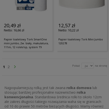
20,49 zł
12,57 zł
16,66 zł
10,22 zł
Papier toaletowy Tork SmartOne
Papier toaletowy Tork Mini Jumbo
mini jumbo, 2w. biały, makulatura,
120278
111m, 12 rolek/op, system T9
Strona
Pokaż
na stronę
Aktualnie czytasz stronę
Strona
Strona
Przejdź Dalej
1
2
Najpopularniejszą rolką jest tak zwana
rolka domowa
lub
stosując bardziej profesjonalne nazewnictwo
rolka
konwencjonalna
. Standardowa średnica rolki to około 12cm
ale zakres długości takiego rozwiązania waha się w granicach
od 10 do prawie 50 metrów bieżących długości. Mamy również