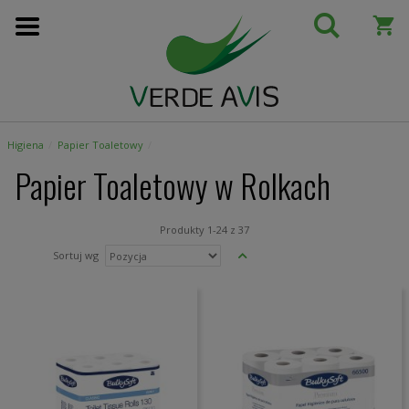
Przejdź
do
treści
Higiena
Papier Toaletowy
Papier Toaletowy w Rolkach
Produkty
1
-
24
z
37
Ustaw
Sortuj wg
kierunek
malejący