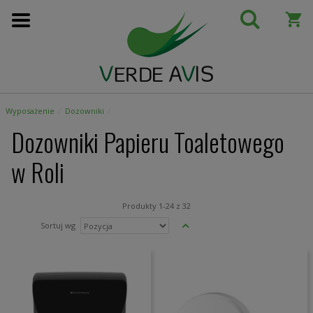
Przejdź
do
treści
Wyposażenie
Dozowniki
Dozowniki Papieru Toaletowego
w Roli
Produkty
1
-
24
z
32
Ustaw
Sortuj wg
kierunek
malejący