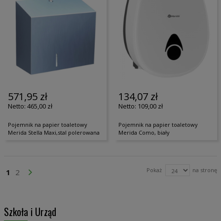
571,95 zł
134,07 zł
465,00 zł
109,00 zł
Pojemnik na papier toaletowy
Pojemnik na papier toaletowy
Merida Stella Maxi,stal polerowana
Merida Como, biały
Strona
Pokaż
na stronę
Aktualnie czytasz stronę
Strona
Strona
Przejdź Dalej
1
2
Szkoła i Urząd