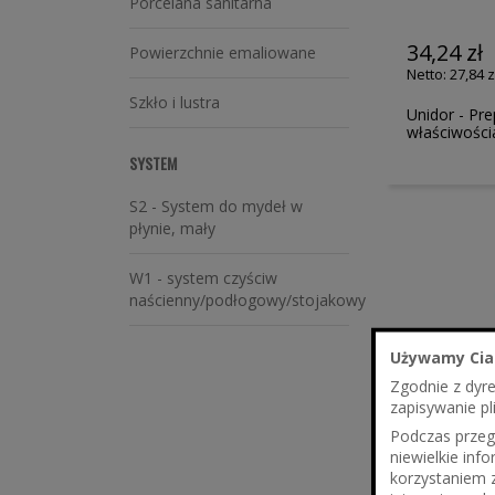
Porcelana sanitarna
34,24 zł
Powierzchnie emaliowane
27,84 z
Szkło i lustra
Unidor - Pre
właściwośc
SYSTEM
S2 - System do mydeł w
płynie, mały
W1 - system czyściw
naścienny/podłogowy/stojakowy
Używamy Cia
Zgodnie z dyr
zapisywanie pl
Podczas przegl
niewielkie in
korzystaniem 