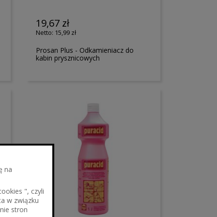
19,67 zł
15,99 zł
Prosan Plus - Odkamieniacz do
kabin prysznicowych
ę na
okies ", czyli
ta w związku
nie stron