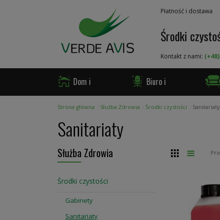
Przejdź
Płatność i dostawa
do
treści
Środki czystoś
Kontakt z nami:
(+48)
Dom i
Biuro i
Ogród
Firma
Gast
Strona główna
Służba Zdrowia
Środki czystości
Sanitariaty
Sanitariaty
Służba Zdrowia
Siatka
Lista
Pr
Środki czystości
Gabinety
Sanitariaty