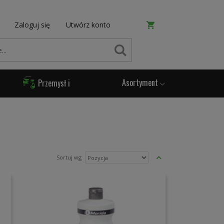
Zaloguj się
Utwórz konto
SZUKAJ
Asortyment
Przemysł i
Produkcja
Ustaw
Sortuj wg
kierunek
malejący