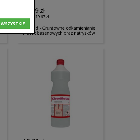
24,19 zł
19,67 zł
 WSZYSTKIE
Puracid - Gruntowne odkamienianie
niecek basenowych oraz natrysków