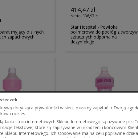
414,47 zł
336,97 zł
ł
Star Hospital - Powłoka
parat myjący o silnych
polimerowa do podłóg z tworzyw
iach zapachowych
sztucznych odporna na
dezynfekcje
steczek
ektywą dotyczącą prywatności w sieci, musimy zapytać o Twoją zgod
ików cookies.
ądania stron internetowych Sklepu Internetowego są używane pliki "co
formacje tekstowe, które są zapisywane w urządzeniu końcowym Klien
ze Sklepu Internetowego. Ich stosowanie ma na celu poprawne działa