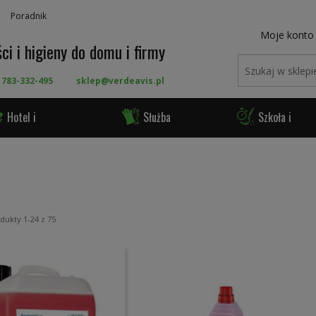
Poradnik
Moje konto
ci i higieny do domu i firmy
 783-332-495
sklep@verdeavis.pl
Hotel i
Służba
Szkoła i
ronomia
Zdrowia
Urząd
odukty
1
-
24
z
75