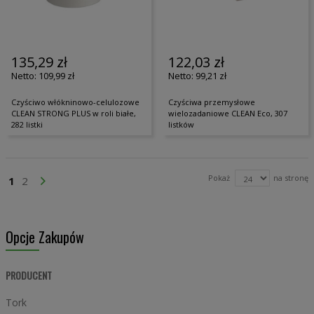
135,29 zł
122,03 zł
109,99 zł
99,21 zł
Czyściwo włókninowo-celulozowe
Czyściwa przemysłowe
CLEAN STRONG PLUS w roli białe,
wielozadaniowe CLEAN Eco, 307
282 listki
listków
Strona
Pokaż
na stronę
Aktualnie czytasz stronę
Strona
Strona
Przejdź Dalej
1
2
Opcje Zakupów
PRODUCENT
Tork