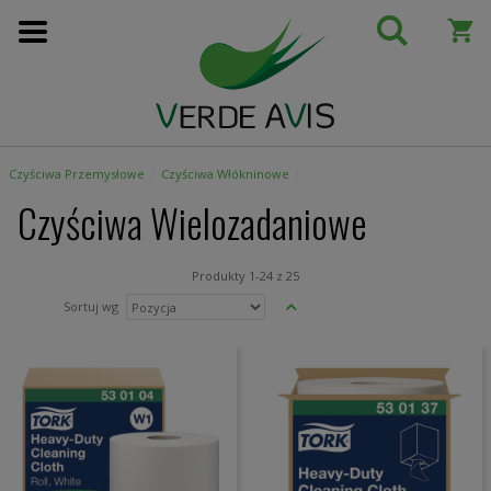
Przejdź
do
treści
Czyściwa Przemysłowe
Czyściwa Włókninowe
Czyściwa Wielozadaniowe
Produkty
1
-
24
z
25
Ustaw
Sortuj wg
kierunek
malejący