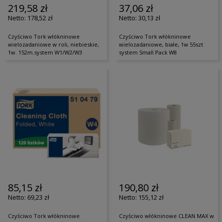
219,58 zł
37,06 zł
178,52 zł
30,13 zł
Czyściwo Tork włókninowe
Czyściwo Tork włókninowe
wielozadaniowe w roli, niebieskie,
wielozadaniowe, białe, 1w 55szt
1w. 152m.system W1/W2/W3
system Small Pack W8
85,15 zł
190,80 zł
69,23 zł
155,12 zł
Czyściwo Tork włókninowe
Czyściwo włókninowe CLEAN MAX w