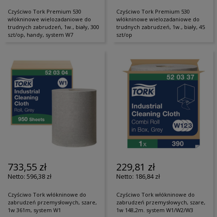
Czyściwo Tork Premium 530
Czyściwo Tork Premium 530
włókninowe wielozadaniowe do
włókninowe wielozadaniowe do
trudnych zabrudzeń, 1w., biały, 300
trudnych zabrudzeń, 1w., biały, 45
szt/op, handy, system W7
szt/op
733,55 zł
229,81 zł
596,38 zł
186,84 zł
Czyściwo Tork włókninowe do
Czyściwo Tork włókninowe do
zabrudzeń przemysłowych, szare,
zabrudzeń przemysłowych, szare,
1w 361m, system W1
1w 148,2m. system W1/W2/W3