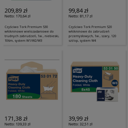
209,89 zł
99,84 zł
170,64 zł
81,17 zł
Czyściwo Tork Premium 530
Czyściwo Tork Premium 520
włókninowe wielozadaniowe do
włókninowe do zabrudzeń
trudnych zabrudzeń, 1w., niebieski,
przemysłowych, 1w., szary, 120
106m, system W1/W2/W3
szt/op, system W4
171,38 zł
39,99 zł
139,33 zł
32,51 zł