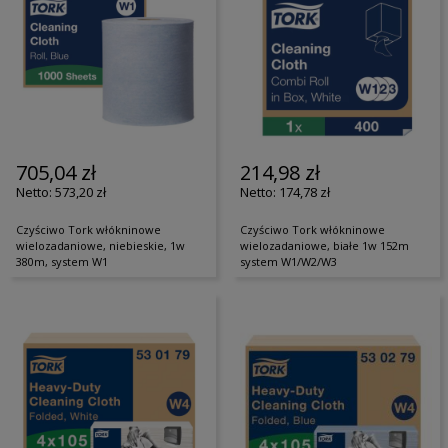
705,04 zł
214,98 zł
573,20 zł
174,78 zł
Czyściwo Tork włókninowe
Czyściwo Tork włókninowe
wielozadaniowe, niebieskie, 1w
wielozadaniowe, białe 1w 152m
380m, system W1
system W1/W2/W3