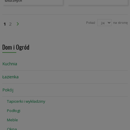
sztucznych
Strona
Pokaż
na stronę
Aktualnie czytasz stronę
Strona
Strona
Przejdź Dalej
1
2
Dom i Ogród
Kuchnia
Łazienka
Pokój
Tapicerki i wykładziny
Podłogi
Meble
Okna