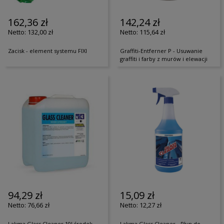
162,36 zł
142,24 zł
132,00 zł
115,64 zł
Zacisk - element systemu FIXI
Graffiti-Entferner P - Usuwanie
graffiti i farby z murów i elewacji
94,29 zł
15,09 zł
76,66 zł
12,27 zł
Lakma Glass Cleaner 10l środek
Lakma Glass Cleaner - Płyn do