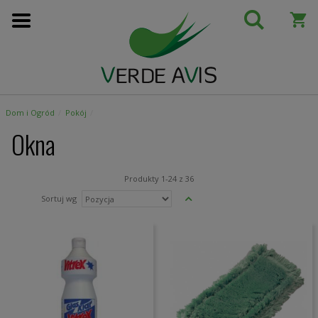
Przejdź
do
treści
Dom i Ogród
Pokój
Okna
Produkty
1
-
24
z
36
Ustaw
Sortuj wg
kierunek
malejący