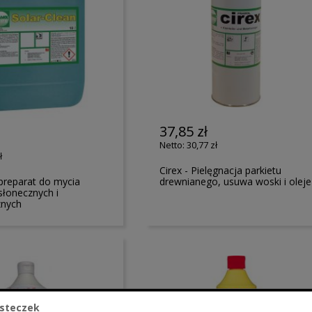
37,85 zł
30,77 zł
ł
Cirex - Pielęgnacja parkietu
-preparat do mycia
drewnianego, usuwa woski i oleje
słonecznych i
znych
steczek