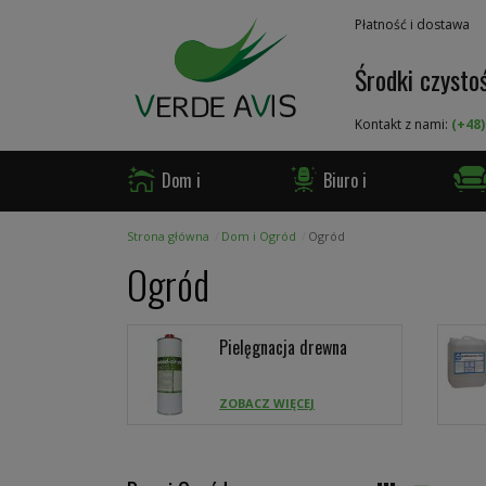
Przejdź
Płatność i dostawa
do
treści
Środki czystoś
Kontakt z nami:
(+48)
Dom i
Biuro i
Ogród
Firma
Gast
Strona główna
Dom i Ogród
Ogród
Ogród
Pielęgnacja drewna
ZOBACZ WIĘCEJ