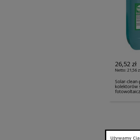
26,52 zł
21,56 z
Solar-clean
kolektorów 
fotowoltaic
Używamy Cia