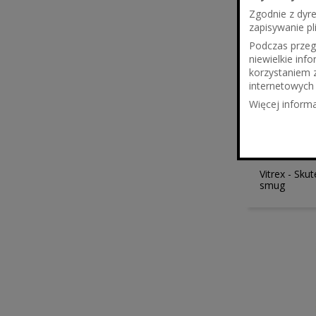
Zgodnie z dyr
zapisywanie pl
Podczas przegl
niewielkie in
korzystaniem 
internetowych 
Więcej informa
19,31 zł
15,70 z
Vitrex - Sku
smug