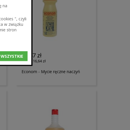
ę na
okies ", czyli
ta w związku
nie stron
20,47 zł
 WSZYSTKIE
16,64 zł
Econom - Mycie ręczne naczyń