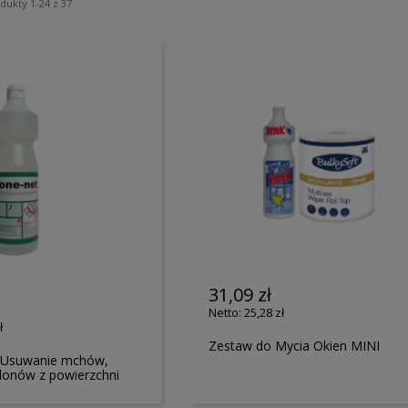
odukty
1
-
24
z
37
31,09 zł
25,28 zł
ł
Zestaw do Mycia Okien MINI
- Usuwanie mchów,
lonów z powierzchni