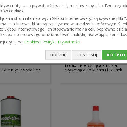
ektywą dotyczącą prywatności w sieci, musimy zapytać o Twoją zgod
ików cookies.
ądania stron internetowych Sklepu Internetowego są używane pliki "co
formacje tekstowe, które są zapisywane w urządzeniu końcowym Klien
ze Sklepu Internetowego. Ich stosowanie ma na celu poprawne działa
Sklepu Internetowego oraz umożliwić analitykę ułatwiającą sprzedaż.
cji czytaj na:
Cookies i Polityka Prywatności
17,24 zł
ODRZUĆ
DOSTOSUJ
AKCEPTUJ
14,02 zł
ł
Ecofix - Nierysująca emulsja
teczne mycie szkła bez
czyszcząca do kuchni i łazienek