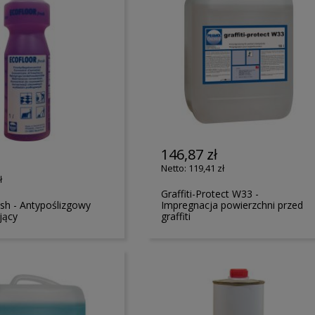
146,87 zł
119,41 zł
ł
Graffiti-Protect W33 -
esh - Antypoślizgowy
Impregnacja powierzchni przed
jący
graffiti