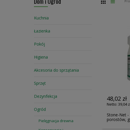
Dom i Ogród
Siatka
Lista
Pr
Kuchnia
Łazienka
Pokój
Higiena
Akcesoria do sprzątania
Sprzęt
Dezynfekcja
48,02 zł
39,04 z
Ogród
Stone-Net 
porostów, g
Pielęgnacja drewna