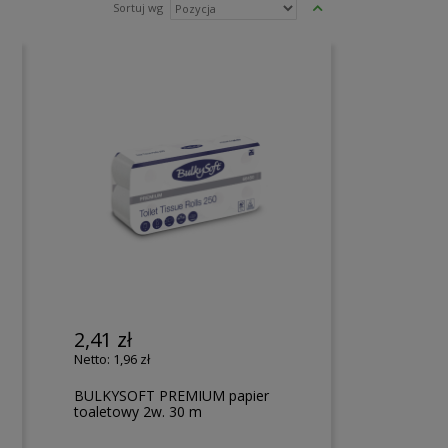
Ustaw
Sortuj wg
kierunek
malejący
2,41 zł
1,96 zł
BULKYSOFT PREMIUM papier
toaletowy 2w. 30 m