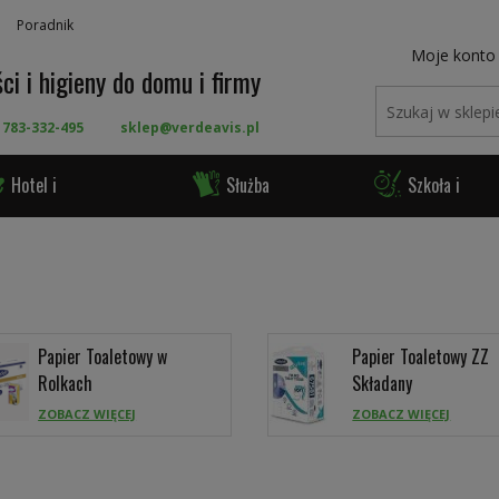
Poradnik
Moje konto
ci i higieny do domu i firmy
 783-332-495
sklep@verdeavis.pl
Hotel i
Służba
Szkoła i
ronomia
Zdrowia
Urząd
Papier Toaletowy w
Papier Toaletowy ZZ
Rolkach
Składany
ZOBACZ WIĘCEJ
ZOBACZ WIĘCEJ