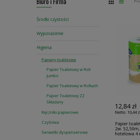
Biuro i Firma
Siatka
Lista
Pr
Środki czystości
Wyposażenie
Higiena
Papiery toaletowe
Papier Toaletowy w Roli
Jumbo
Papier Toaletowy w Rolkach
Papier Toaletowy ZZ
Składany
12,84 zł
10,44 z
Ręczniki papierowe
Czyściwa
Papier toal
2w. 52,50m, 
Serwetki dyspenserowe
hotelowa 4 r