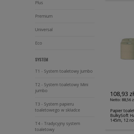
Plus
Premium
Universal
Eco
SYSTEM
T1 - System toaletowy Jumbo
T2 - System toaletowy Mini
jumbo
108,93 z
88,56 z
T3 - System papieru
toaletowego w składce
Papier toal
BulkySoft H
145m, 12 ro
T4 - Tradycyjny system
toaletowy