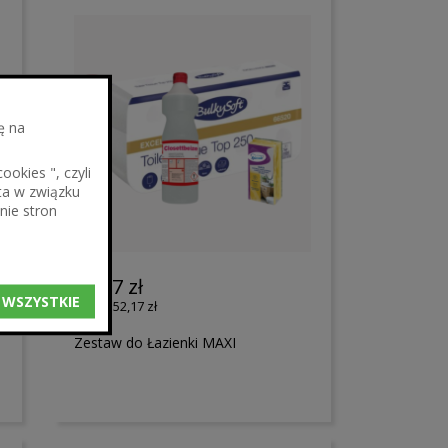
ę na
okies ", czyli
ta w związku
nie stron
64,17 zł
 WSZYSTKIE
52,17 zł
Zestaw do Łazienki MAXI