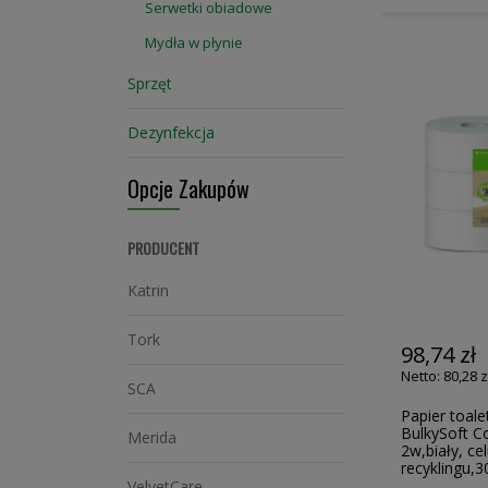
Serwetki obiadowe
Mydła w płynie
Sprzęt
Dezynfekcja
Opcje Zakupów
PRODUCENT
Katrin
Tork
98,74 zł
80,28 z
SCA
Papier toal
BulkySoft C
Merida
2w,biały, ce
recyklingu,3
VelvetCare