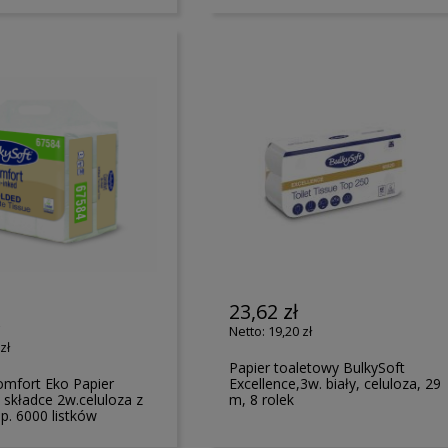
23,62 zł
ł
19,20 zł
zł
Papier toaletowy BulkySoft
omfort Eko Papier
Excellence,3w. biały, celuloza, 29
 składce 2w.celuloza z
m, 8 rolek
op. 6000 listków