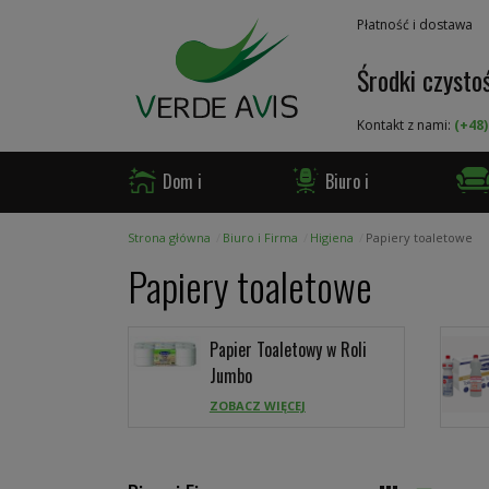
Przejdź
Płatność i dostawa
do
treści
Środki czystoś
Kontakt z nami:
(+48)
Dom i
Biuro i
Ogród
Firma
Gast
Strona główna
Biuro i Firma
Higiena
Papiery toaletowe
Papiery toaletowe
Papier Toaletowy w Roli
Jumbo
ZOBACZ WIĘCEJ