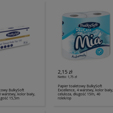
2,15 zł
1,75 zł
Papier toaletowy BulkySoft
etowy BulkySoft
Excellence, 4 warstwy, kolor biały
3 warstwy, kolor biały,
celuloza, długość 15m, 40
ługość 15,5m
rolek/op