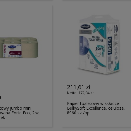
211,61 zł
ł
172,04 zł
ł
Papier toaletowy w składce
etowy jumbo mini
BulkySoft Excellence, celuloza,
avana Forte Eco, 2.w,
8960 szt/op.
lek