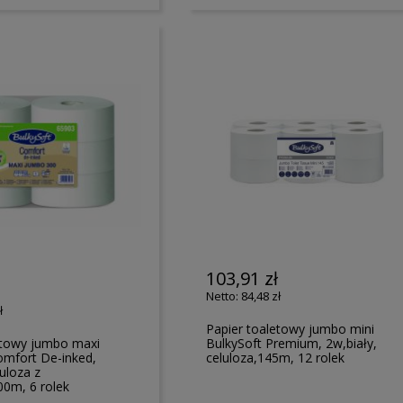
103,91 zł
84,48 zł
ł
Papier toaletowy jumbo mini
etowy jumbo maxi
BulkySoft Premium, 2w,biały,
omfort De-inked,
celuloza,145m, 12 rolek
luloza z
00m, 6 rolek