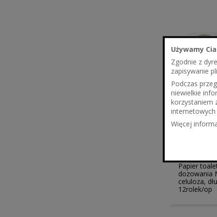
Używamy Cia
Zgodnie z dyr
zapisywanie pl
Podczas przegl
niewielkie in
korzystaniem 
internetowych 
Więcej informa
140,22 z
114,00 
Papier toal
dozowania M
celuloza, dł
12rolek/op