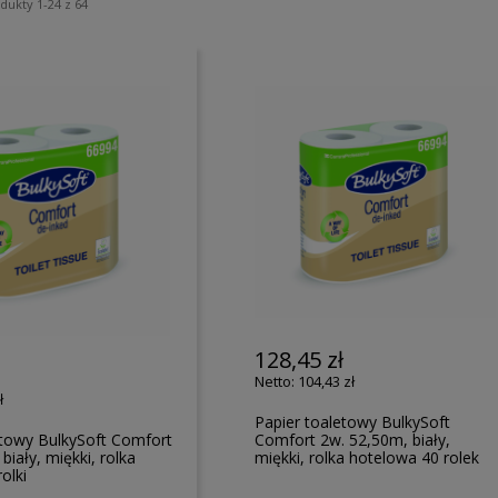
odukty
1
-
24
z
64
128,45 zł
104,43 zł
ł
Papier toaletowy BulkySoft
etowy BulkySoft Comfort
Comfort 2w. 52,50m, biały,
biały, miękki, rolka
miękki, rolka hotelowa 40 rolek
olki