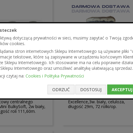
steczek
ektywą dotyczącą prywatności w sieci, musimy zapytać o Twoją zgod
ików cookies.
ądania stron internetowych Sklepu Internetowego są używane pliki "co
formacje tekstowe, które są zapisywane w urządzeniu końcowym Klien
ze Sklepu Internetowego. Ich stosowanie ma na celu poprawne działa
Sklepu Internetowego oraz umożliwić analitykę ułatwiającą sprzedaż.
cji czytaj na:
Cookies i Polityka Prywatności
212,54 zł
ł
172,80 zł
ODRZUĆ
DOSTOSUJ
AKCEPTUJ
zł
Papier toaletowy BulkySoft
etowy centralnego
Excellence,3w. biały, celuloza,
ini BulkySoft, 2w biały,
długość 29m, 72 rolki/op.
ugość roli 111,60m.