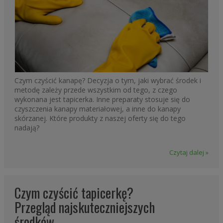
tapicerki. Z kolei drugi, dzięki wchodzącej w jego skład
kompozycji rozpuszczalników, rozpuszcza wszelkie
zabrudzenia. Ciekawym środkiem chemicznym jest również
Rost-Ex T2
, który idealnie i skutecznie usuwa ślady korozji
występujące na tkaninach tekstylnych.
Czym czyścić kanapę? Decyzja o tym, jaki wybrać środek i
metodę zależy przede wszystkim od tego, z czego
wykonana jest tapicerka. Inne preparaty stosuje się do
czyszczenia kanapy materiałowej, a inne do kanapy
skórzanej. Które produkty z naszej oferty się do tego
nadają?
Czytaj dalej »
Czym czyścić tapicerkę?
Przegląd najskuteczniejszych
środków