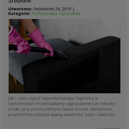
Utworzono:
Pażdziernik 29, 2019
|
Kategorie:
Profesjonalne czyszczenie
Jak i czym czyścić tapicerkę kanapy i tapicerkę w
samochodzie? Przedstawiamy najpopularniejsze metody i
środki, przy pomocy których nawet mocno zabrudzona
powierzchnia odzyska dawną świetność, kolor i świeżość.
Czytaj dalej »