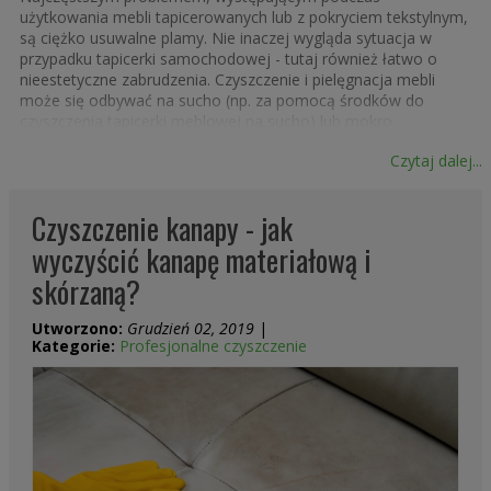
użytkowania mebli tapicerowanych lub z pokryciem tekstylnym,
są ciężko usuwalne plamy. Nie inaczej wygląda sytuacja w
przypadku tapicerki samochodowej - tutaj również łatwo o
nieestetyczne zabrudzenia. Czyszczenie i pielęgnacja mebli
może się odbywać na sucho (np. za pomocą środków do
czyszczenia tapicerki meblowej na sucho) lub mokro.
Czytaj dalej...
W naszej ofercie - poza preparatami do czyszczenia -
znajdują się również środki do prania
, między innymi
tapicerki samochodowej. Wśród bogatego asortymentu
Czyszczenie kanapy - jak
preparatów przeznaczonych do usuwania różnego rodzaju
zabrudzeń,
najpopularniejszy środek o najbardziej
wyczyścić kanapę materiałową i
wszechstronnym zastosowaniu, to sucha piana Tapi-
skórzaną?
Foam w wygodnej formie spray’u
. Preparat nakłada się na
zabrudzoną powierzchnię, a następnie po około 3-5 minutach
Utworzono:
Grudzień 02, 2019
|
przeciera tapicerkę miękką szczotką. Tamponujemy odsączając
Kategorie:
Profesjonalne czyszczenie
resztki zabrudzeń, po czym pierzemy tapicerkę.
W przypadku zabrudzeń tapicerki gumą do żucia, smołą lub
innymi pozostałościami wnikającymi w tekstylia, idealne
preparaty do ich usunięcia to
Gumex Spray
lub
Gumex
.
Pierwszy z nich zamraża zabrudzenie, co pozwala na jego
wykruszenie, nie pozostawiając śladów na powierzchni