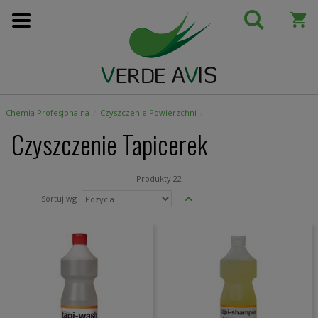
Przejdź
do
treści
Chemia Profesjonalna
Czyszczenie Powierzchni
Czyszczenie Tapicerek
Produkty
22
Ustaw
Sortuj wg
kierunek
malejący