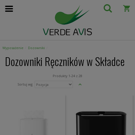
Przejdź
do
treści
Wyposażenie
Dozowniki
Dozowniki Ręczników w Składce
Produkty
1
-
24
z
28
Ustaw
Sortuj wg
kierunek
malejący