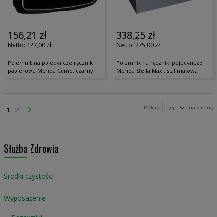
156,21 zł
338,25 zł
127,00 zł
275,00 zł
Pojemnik na pojedyncze ręczniki
Pojemnik na ręczniki pojedyncze
papierowe Merida Como, czarny
Merida Stella Maxi, stal matowa
Strona
Pokaż
na stronę
Aktualnie czytasz stronę
Strona
Strona
Przejdź Dalej
1
2
Służba Zdrowia
Środki czystości
Wyposażenie