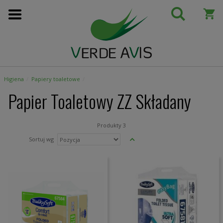
Przejdź
do
treści
Higiena
Papiery toaletowe
Papier Toaletowy ZZ Składany
Produkty
3
Ustaw
Sortuj wg
kierunek
malejący