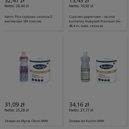
32,47 zł
13,43 zł
26,40 zł
10,92 zł
Katrin Plus czyściwo celuloza 2-
Czyściwo papierowe - ręcznik
warstwowe 189 metrów
kuchenny BulkySoft Premium 3w,
48,4 m, białe, celuloza.
31,09 zł
34,16 zł
25,28 zł
27,77 zł
Zestaw do Mycia Okien MINI
Zestaw do Kuchni MINI