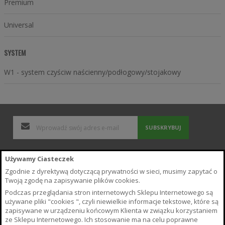
Premium
Universal
SYSTEM
W1 - system czyściw naścienny/podłogowy/stojakowy
SUBSKRYBUJ
Polityka Prywatności i Cookies
Używamy Ciasteczek
Wyszukiwane frazy
Zgodnie z dyrektywą dotyczącą prywatności w sieci, musimy zapytać o
Zamówienia i zwroty
Twoją zgodę na zapisywanie plików cookies.
Kontakt z nami
Podczas przeglądania stron internetowych Sklepu Internetowego są
Poradnik
używane pliki "cookies ", czyli niewielkie informacje tekstowe, które są
Regulamin Sklepu
zapisywane w urządzeniu końcowym Klienta w związku korzystaniem
ze Sklepu Internetowego. Ich stosowanie ma na celu poprawne
O Sklepie