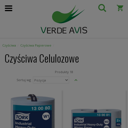
Przejdź
do
treści
Czyściwa
Czyściwa Papierowe
Czyściwa Celulozowe
Produkty
18
Ustaw
Sortuj wg
kierunek
malejący