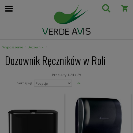
Przejdź
do
treści
Wyposażenie
Dozowniki
Dozownik Ręczników w Roli
Produkty
1
-
24
z
29
Ustaw
Sortuj wg
kierunek
malejący