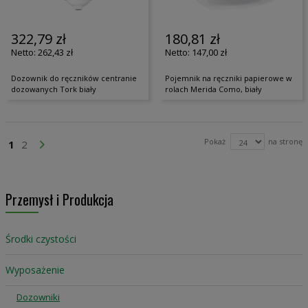
322,79 zł
180,81 zł
262,43 zł
147,00 zł
Dozownik do ręczników centranie
Pojemnik na ręczniki papierowe w
dozowanych Tork biały
rolach Merida Como, biały
Strona
Pokaż
na stronę
Aktualnie czytasz stronę
Strona
Strona
Przejdź Dalej
1
2
Przemysł i Produkcja
Środki czystości
Wyposażenie
Dozowniki