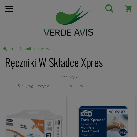
Przejdź
do
treści
Higiena
Ręczniki papierowe
Ręczniki W Składce Xpres
Produkty
7
Ustaw
Sortuj wg
kierunek
malejący