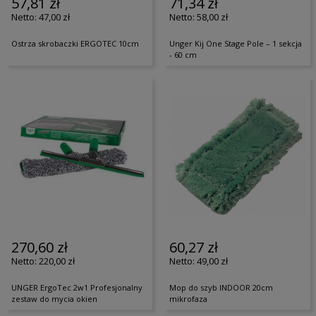
57,81 zł
71,34 zł
47,00 zł
58,00 zł
Ostrza skrobaczki ERGOTEC 10cm
Unger Kij One Stage Pole – 1 sekcja
- 60 cm
270,60 zł
60,27 zł
220,00 zł
49,00 zł
UNGER ErgoTec 2w1 Profesjonalny
Mop do szyb INDOOR 20cm
zestaw do mycia okien
mikrofaza