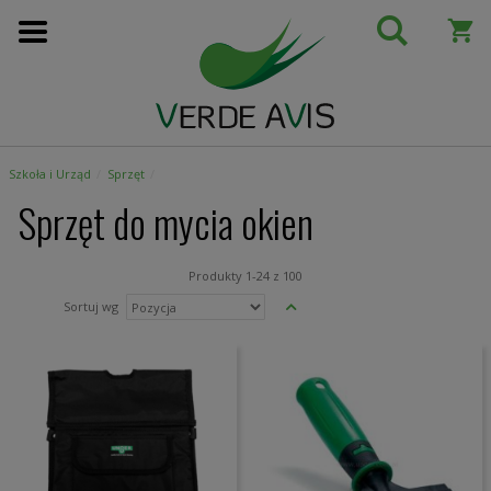
Przejdź
do
treści
Szkoła i Urząd
Sprzęt
Sprzęt do mycia okien
Produkty
1
-
24
z
100
Ustaw
Sortuj wg
kierunek
malejący