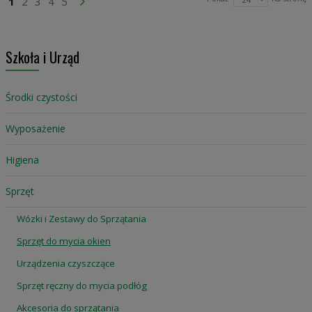
Aktualnie czytasz stronę
Strona
Strona
Strona
Strona
Strona
Przejdź Dalej
1
2
3
4
5
Szkoła i Urząd
Środki czystości
Wyposażenie
Higiena
Sprzęt
Wózki i Zestawy do Sprzątania
Sprzęt do mycia okien
Urządzenia czyszczące
Sprzęt ręczny do mycia podłóg
Akcesoria do sprzątania