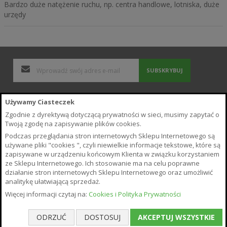
Bardzo duże natężenie ruchu, np. centra handlowe, lotniska, duże
urzędy
SUBSKRYBUJ
Polityka Prywatności i Cookies
Używamy Ciasteczek
Wyszukiwane frazy
Zgodnie z dyrektywą dotyczącą prywatności w sieci, musimy zapytać o
Zamówienia i zwroty
Twoją zgodę na zapisywanie plików cookies.
Kontakt z nami
Podczas przeglądania stron internetowych Sklepu Internetowego są
Poradnik
używane pliki "cookies ", czyli niewielkie informacje tekstowe, które są
Regulamin Sklepu
zapisywane w urządzeniu końcowym Klienta w związku korzystaniem
ze Sklepu Internetowego. Ich stosowanie ma na celu poprawne
O Sklepie
działanie stron internetowych Sklepu Internetowego oraz umożliwić
Płatność i Dostawa
analitykę ułatwiającą sprzedaż.
Warunki odstąpienia od umowy
Więcej informacji czytaj na:
Cookies i Polityka Prywatności
ODRZUĆ
DOSTOSUJ
AKCEPTUJ WSZYSTKIE
Copyright © 2026 VerdeAvis.pl