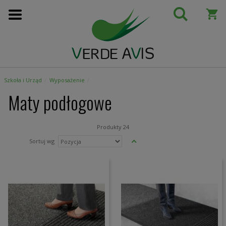
Przejdź
do
treści
Szkoła i Urząd
Wyposażenie
Maty podłogowe
Produkty
24
Ustaw
Sortuj wg
kierunek
malejący