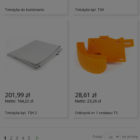
Tekstylia do bieliźniarki
Tekstylia kpl. TSH
201,99 zł
28,61 zł
164,22 zł
23,26 zł
Tekstylia kpl. TSH 2
Odbojnik nr 1 zestawu TS
Strona
Pokaż
na stronę
Aktualnie czytasz stronę
Strona
Strona
Strona
Strona
Strona
Przejdź Dalej
1
2
3
4
5