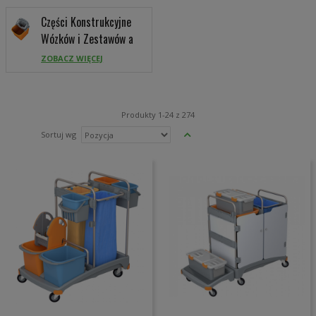
Części Konstrukcyjne
Wózków i Zestawów a
ZOBACZ WIĘCEJ
Produkty
1
-
24
z
274
Ustaw
Sortuj wg
kierunek
malejący