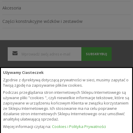
Akcesoria
Części konstrukcyjne wózków i zestawów
SUBSKRYBUJ
Polityka Prywatności i Cookies
Używamy Ciasteczek
Wyszukiwane frazy
Zgodnie z dyrektywą dotyczącą prywatności w sieci, musimy zapytać o
Zamówienia i zwroty
Twoją zgodę na zapisywanie plików cookies.
Kontakt z nami
Podczas przeglądania stron internetowych Sklepu Internetowego są
Poradnik
używane pliki "cookies ", czyli niewielkie informacje tekstowe, które są
Regulamin Sklepu
zapisywane w urządzeniu końcowym Klienta w związku korzystaniem
ze Sklepu Internetowego. Ich stosowanie ma na celu poprawne
O Sklepie
działanie stron internetowych Sklepu Internetowego oraz umożliwić
Płatność i Dostawa
analitykę ułatwiającą sprzedaż.
Warunki odstąpienia od umowy
Więcej informacji czytaj na:
Cookies i Polityka Prywatności