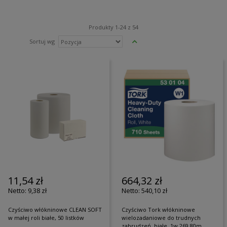
Produkty
1
-
24
z
54
Ustaw
Sortuj wg
kierunek
malejący
11,54 zł
664,32 zł
9,38 zł
540,10 zł
Czyściwo włókninowe CLEAN SOFT
Czyściwo Tork włókninowe
w małej roli białe, 50 listków
wielozadaniowe do trudnych
zabrudzeń, białe, 1w 269,80m,