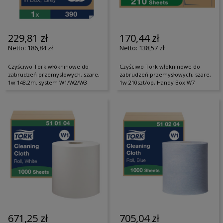
229,81 zł
170,44 zł
186,84 zł
138,57 zł
Czyściwo Tork włókninowe do
Czyściwo Tork włókninowe do
zabrudzeń przemysłowych, szare,
zabrudzeń przemysłowych, szare,
1w 148,2m. system W1/W2/W3
1w 210szt/op, Handy Box W7
671,25 zł
705,04 zł