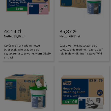
44,14 zł
85,87 zł
35,89 zł
69,81 zł
Czyściwo Tork włókninowe
Czyściwo Tork nasączane do
ściereczki wielorazowe do
czyszczenia trudnych zabrudzeń
czyszczenia czerwone. wym. 38x30
rąk, białe włóknina 1 sztuka W14
cm. W8