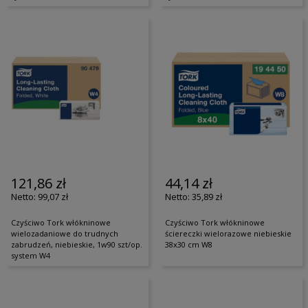
121,86 zł
44,14 zł
99,07 zł
35,89 zł
Czyściwo Tork włókninowe
Czyściwo Tork włókninowe
wielozadaniowe do trudnych
ściereczki wielorazowe niebieskie
zabrudzeń, niebieskie, 1w90 szt/op.
38x30 cm W8
system W4