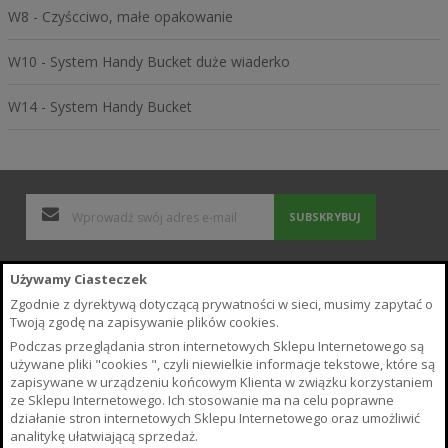
W8 - Czyścciwo, małe opakowanie
W10 - System Handy Bucket duże wiaderko
W14 - System Handy Bucket
SUBSKRYBUJ
Polityka Prywatności i Cookies
Używamy Ciasteczek
Wyszukiwane frazy
Zgodnie z dyrektywą dotyczącą prywatności w sieci, musimy zapytać o
Zamówienia i zwroty
Twoją zgodę na zapisywanie plików cookies.
Kontakt z nami
Podczas przeglądania stron internetowych Sklepu Internetowego są
Poradnik
używane pliki "cookies ", czyli niewielkie informacje tekstowe, które są
Regulamin Sklepu
zapisywane w urządzeniu końcowym Klienta w związku korzystaniem
ze Sklepu Internetowego. Ich stosowanie ma na celu poprawne
O Sklepie
działanie stron internetowych Sklepu Internetowego oraz umożliwić
Płatność i Dostawa
analitykę ułatwiającą sprzedaż.
Warunki odstąpienia od umowy