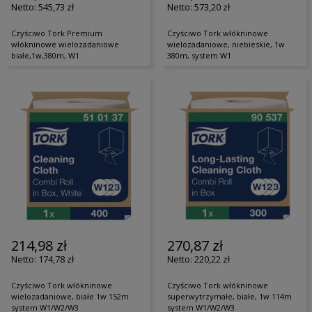
545,73 zł
573,20 zł
Czyściwo Tork Premium
Czyściwo Tork włókninowe
włókninowe wielozadaniowe
wielozadaniowe, niebieskie, 1w
białe,1w,380m, W1
380m, system W1
214,98 zł
270,87 zł
174,78 zł
220,22 zł
Czyściwo Tork włókninowe
Czyściwo Tork włókninowe
wielozadaniowe, białe 1w 152m
superwytrzymałe, białe, 1w 114m
system W1/W2/W3
system W1/W2/W3