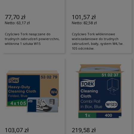
77,70 zł
101,57 zł
63,17 zł
82,58 zł
Czyściwo Tork nasączane do
Czyściwo Tork włókninowe
trudnych zabrudzeń powierzchni,
wielozadaniowe do trudnych
włóknina 1 sztuka W15
zabrudzeń, biały, system W4,1w.
105 odcinków.
103,07 zł
219,58 zł