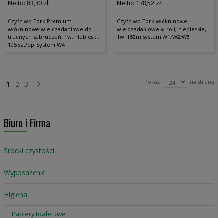
83,80 zł
178,52 zł
Czyściwo Tork Premium
Czyściwo Tork włókninowe
włókninowe wielozadaniowe do
wielozadaniowe w roli, niebieskie,
trudnych zabrudzeń, 1w. niebieski,
1w. 152m.system W1/W2/W3
105 szt/op. system W4
Strona
Pokaż
na stronę
Aktualnie czytasz stronę
Strona
Strona
Strona
Przejdź Dalej
1
2
3
Biuro i Firma
Środki czystości
Wyposażenie
Higiena
Papiery toaletowe