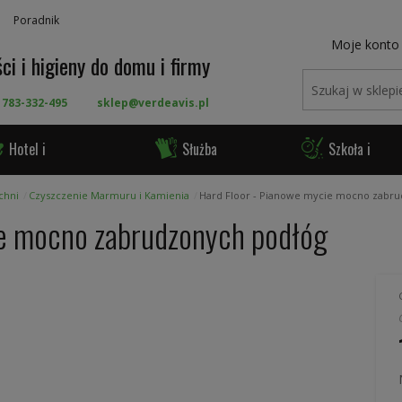
Poradnik
Moje konto
ci i higieny do domu i firmy
 783-332-495
sklep@verdeavis.pl
Hotel i
Służba
Szkoła i
ronomia
Zdrowia
Urząd
chni
Czyszczenie Marmuru i Kamienia
Hard Floor - Pianowe mycie mocno zabr
ie mocno zabrudzonych podłóg