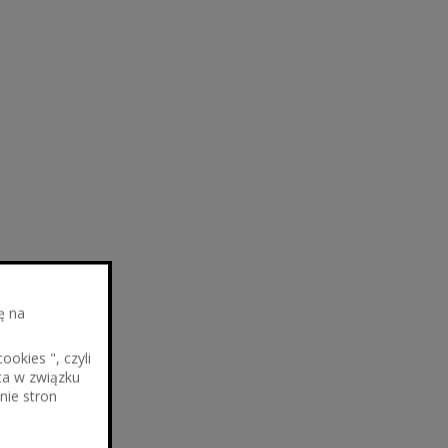
ę na
okies ", czyli
ta w związku
nie stron