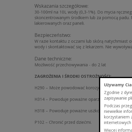
Wskazania szczegółowe:
30-100ml na 10L wody (0,3-1%). Do mycia ręczneg
skoncentrowanym środkiem lub za pomocą padu. N
lakierowanych oraz paneli.
Bezpieczeństwo:
W razie kontaktu z oczami lub skórą natychmiast o
wody i skontaktować się z lekarzem. Nie wywoływać
Dane techniczne:
Możliwość przechowywania - do 2 lat
ZAGROŻENIA I ŚRODKI OSTROŻNOŚCI:
Używamy Cia
H290 – Może powodować korozję metali.
Zgodnie z dyr
zapisywanie pl
H314 – Powoduje poważne oparzenia skóry oraz u
Podczas przegl
H318 – Powoduje poważne uszkodzenie oczu
niewielkie in
korzystaniem 
P102 – Chronić przed dziećmi.
internetowych 
Więcej informa