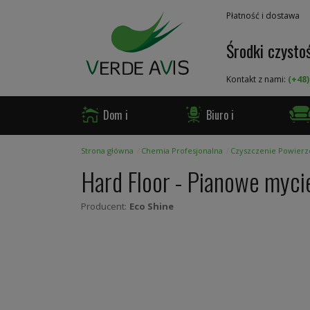
Przejdź
Płatność i dostawa
do
treści
Środki czystoś
Kontakt z nami:
(+48)
Dom i
Biuro i
Ogród
Firma
Gast
Strona główna
Chemia Profesjonalna
Czyszczenie Powierz
Hard Floor - Pianowe myc
Producent:
Eco Shine
Skip
to
the
end
of
the
images
gallery