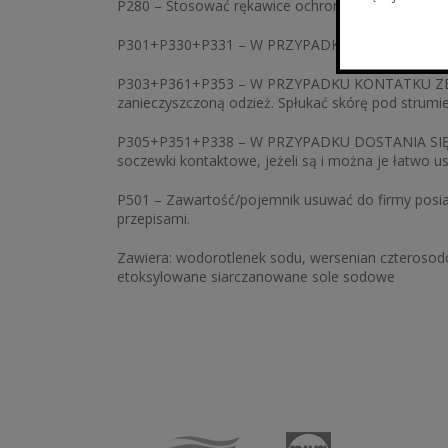
P280 – Stosować rękawice ochronne/ochronę oczu
P301+P330+P331 – W PRZYPADKU POŁKNIĘCIA: wy
P303+P361+P353 – W PRZYPADKU KONTATKU ZE SKÓ
zanieczyszczoną odzież. Spłukać skórę pod strum
P305+P351+P338 – W PRZYPADKU DOSTANIA SIĘ DO
soczewki kontaktowe, jeżeli są i można je łatwo u
P501 – Zawartość/pojemnik usuwać do firmy posia
przepisami.
Zawiera: wodorotlenek sodu, wersenian czterosod
etoksylowane siarczanowane sole sodowe