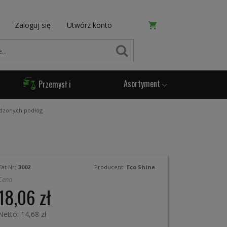
Zaloguj się
Utwórz konto
SZUKAJ
Asortyment
Przemysł i
Produkcja
udzonych podłóg
Cat Nr:
3002
Producent:
Eco Shine
Cena
18,06 zł
14,68 zł