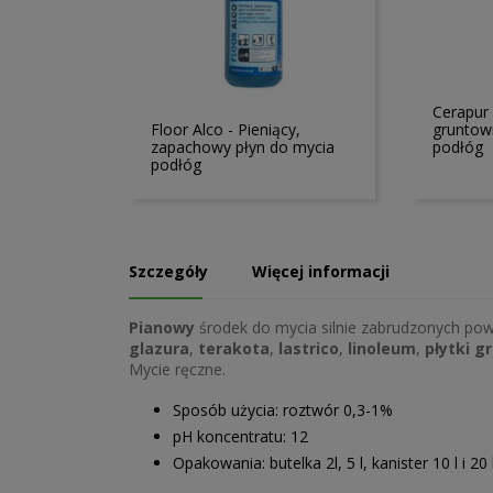
Cerapur 
Floor Alco - Pieniący,
gruntow
zapachowy płyn do mycia
podłóg
podłóg
Szczegóły
Więcej informacji
Pianowy
środek do mycia silnie zabrudzonych po
glazura
,
terakota
,
lastrico
,
linoleum
,
płytki g
Mycie ręczne.
Sposób użycia: roztwór 0,3-1%
pH koncentratu: 12
Opakowania: butelka 2l, 5 l, kanister 10 l i 20 