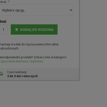
Litraż
Ilość
DODAJ DO KOSZYKA
Pianowy środek do mycia powierzchni silnie
zabrudzonych
Nieodpowiedni produkt? Zobacz inne w kategorii:
Czyszczenie Marmuru i Kamienia
Czas realizacji:
3 do 5 dni roboczych