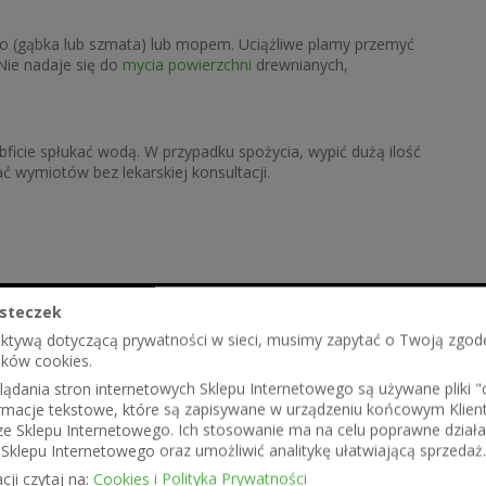
o (gąbka lub szmata) lub mopem. Uciążliwe plamy przemyć
ie nadaje się do
mycia powierzchni
drewnianych,
bficie spłukać wodą. W przypadku spożycia, wypić dużą ilość
 wymiotów bez lekarskiej konsultacji.
steczek
ektywą dotyczącą prywatności w sieci, musimy zapytać o Twoją zgod
ików cookies.
szkodzenia oczu
ądania stron internetowych Sklepu Internetowego są używane pliki "co
formacje tekstowe, które są zapisywane w urządzeniu końcowym Klien
ze Sklepu Internetowego. Ich stosowanie ma na celu poprawne działa
Sklepu Internetowego oraz umożliwić analitykę ułatwiającą sprzedaż.
cji czytaj na:
Cookies i Polityka Prywatności