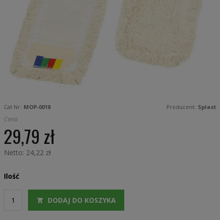
Skip
to
Cat Nr:
MOP-0018
Producent:
Splast
the
beginning
Cena
of
29,79 zł
the
images
gallery
24,22 zł
Ilość
DODAJ DO KOSZYKA