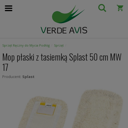
Przejdź
do
treści
Sprzęt Ręczny do Mycia Podłóg
Sprzęt
Mop płaski z tasiemką Splast 50 cm MW
17
Producent:
Splast
Skip
to
the
end
of
the
images
gallery