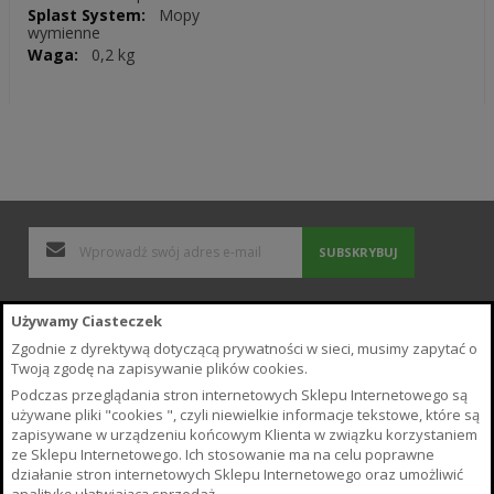
informacji
Mopy
wymienne
0,2 kg
SUBSKRYBUJ
Polityka Prywatności i Cookies
Używamy Ciasteczek
Wyszukiwane frazy
Zgodnie z dyrektywą dotyczącą prywatności w sieci, musimy zapytać o
Zamówienia i zwroty
Twoją zgodę na zapisywanie plików cookies.
Kontakt z nami
Podczas przeglądania stron internetowych Sklepu Internetowego są
Poradnik
używane pliki "cookies ", czyli niewielkie informacje tekstowe, które są
Regulamin Sklepu
zapisywane w urządzeniu końcowym Klienta w związku korzystaniem
ze Sklepu Internetowego. Ich stosowanie ma na celu poprawne
O Sklepie
działanie stron internetowych Sklepu Internetowego oraz umożliwić
Płatność i Dostawa