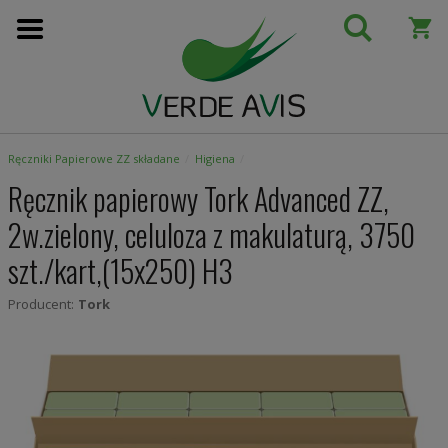
Przejdź
do
treści
Ręczniki Papierowe ZZ składane
Higiena
Ręcznik papierowy Tork Advanced ZZ,
2w.zielony, celuloza z makulaturą, 3750
szt./kart,(15x250) H3
Producent:
Tork
Skip
to
the
end
of
the
images