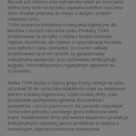
Ręcznik jest chłonny oraz wytrzymały nawet po zmoczeniu.
Wytłoczony wzór na ręczniku zapewnia komfort osuszania
dłoni. Produkt polecany do miejsc o dużym i średnim
natężeniu ruchu.
TORK dostarcza kompletne rozwiązania higieniczne dla
klientów z różnych obszarów rynku. Produkty TORK
produkowane są nie tylko z myślą o bezpieczeństwie,
higienie i komforcie, ale również o optymalizację kosztów,
oszczędności czasu i pieniędzy.
Dozowniki
i wkłady
projektowane są w ten sposób, by gwarantowały
maksymalną wydajność, przy zachowaniu atrakcyjnego
wyglądu i minimalistycznym negatywnym wpływem na
środowisko.
Marka TORK (będąca częścią grupy Essity) istnieje na rynku
od ponad 50 lat i przez lata działalności stała się światowym
liderem w branży higienicznej. Szybki rozwój firmy, stałe
poszerzanie asortymentu (głównie dozowników i
podajników,
czyściw papierowych
itd.) pozwala zaspokajać
różnorodne potrzeby szerokiego grona odbiorców wielu
branż. Fundamentem firmy jest wiedza ekspercka i produkcja
funkcjonalnych i wysokiej jakości produktów w oparciu o
innowacyjne, najnowocześniejsze rozwiązania.