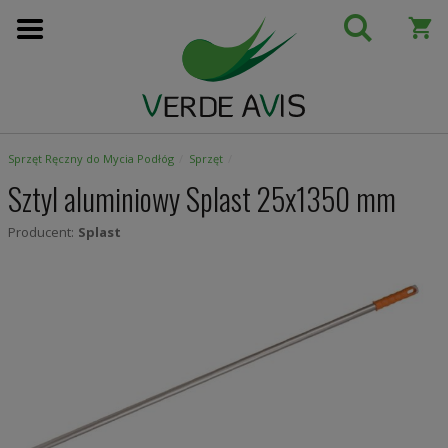
Przejdź
do
treści
Sprzęt Ręczny do Mycia Podłóg
Sprzęt
Sztyl aluminiowy Splast 25x1350 mm
Producent:
Splast
Skip
to
the
end
of
the
images
gallery