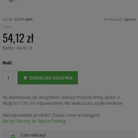
Skip
to
Cat Nr:
SZTY-0001
Producent:
Splast
the
beginning
Cena
of
54,12 zł
the
images
gallery
44,00 zł
Ilość
DODAJ DO KOSZYKA
Kij aluminiowy do wszystkich stelaży mopów firmy splast o
długości 135 cm odpowiedniej dla większości użytkowników
Nieodpowiedni produkt? Zobacz inne w kategorii:
Sprzęt Ręczny do Mycia Podłóg
Czas realizacji: