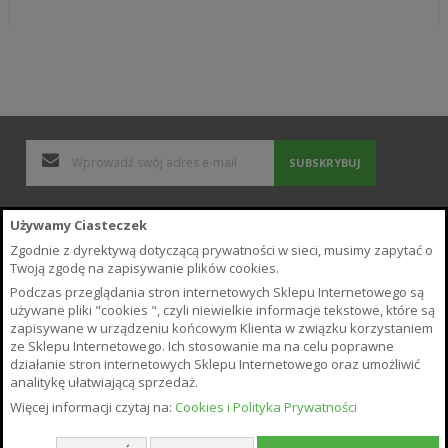
SUBSKRYBUJ
Polityka Prywatności i Cookies
Używamy Ciasteczek
Wyszukiwane frazy
Zgodnie z dyrektywą dotyczącą prywatności w sieci, musimy zapytać o
Zamówienia i zwroty
Twoją zgodę na zapisywanie plików cookies.
Kontakt z nami
Podczas przeglądania stron internetowych Sklepu Internetowego są
Poradnik
używane pliki "cookies ", czyli niewielkie informacje tekstowe, które są
Regulamin Sklepu
zapisywane w urządzeniu końcowym Klienta w związku korzystaniem
ze Sklepu Internetowego. Ich stosowanie ma na celu poprawne
O Sklepie
działanie stron internetowych Sklepu Internetowego oraz umożliwić
Płatność i Dostawa
analitykę ułatwiającą sprzedaż.
Warunki odstąpienia od umowy
Więcej informacji czytaj na:
Cookies i Polityka Prywatności