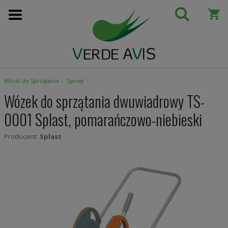
Przejdź
do
treści
Wózki do Sprzątania
Sprzęt
Wózek do sprzątania dwuwiadrowy TS-
0001 Splast, pomarańczowo-niebieski
Producent:
Splast
Skip
to
the
end
of
the
images
gallery