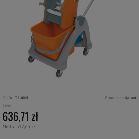
Skip
to
Cat Nr:
TS-0001
Producent:
Splast
the
beginning
Cena
of
636,71 zł
the
images
gallery
517,65 zł