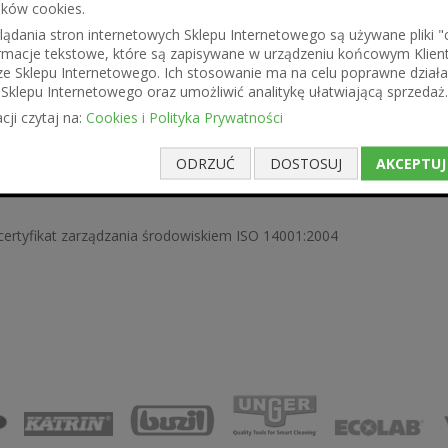
ików cookies.
 sztucznego kompletna KONS-0025
ądania stron internetowych Sklepu Internetowego są używane pliki "co
formacje tekstowe, które są zapisywane w urządzeniu końcowym Klien
o wózka Splast Ø 75 mm z płytką mocującą
ze Sklepu Internetowego. Ich stosowanie ma na celu poprawne działa
wa 02.25. TS Splast
Sklepu Internetowego oraz umożliwić analitykę ułatwiającą sprzedaż.
ast
cji czytaj na:
Cookies i Polityka Prywatności
ODRZUĆ
DOSTOSUJ
AKCEPTUJ
 certyfikat zarządzania środowiskiem ISO 14001:2004