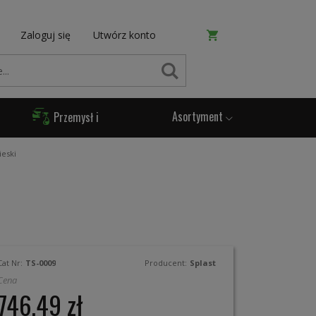
Zaloguj się
Utwórz konto
SZUKAJ
Asortyment
Przemysł i
Produkcja
ieski
Cat Nr:
TS-0009
Producent:
Splast
Cena
746,49 zł