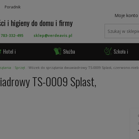
Poradnik
Moje konto
ci i higieny do domu i firmy
 783-332-495
sklep@verdeavis.pl
Hotel i
Służba
Szkoła i
ronomia
Zdrowia
Urząd
zątania
Sprzęt
Wózek do sprzątania dwuwiadrowy TS-0009 Splast, czerwono-nieb
iadrowy TS-0009 Splast,