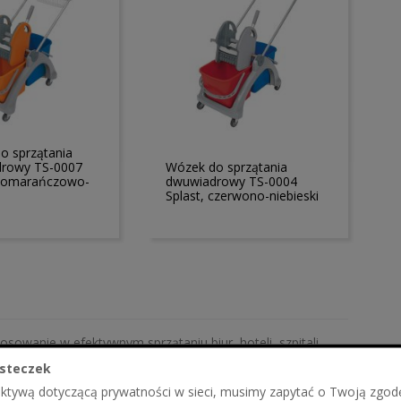
o sprzątania
rowy TS-0007
Wózek do sprzątania
 pomarańczowo-
dwuwiadrowy TS-0004
Splast, czerwono-niebieski
sowanie w efektywnym sprzątaniu biur, hoteli, szpitali,
ukt odpowiadający normom i wymogom europejskim.
steczek
ektywą dotyczącą prywatności w sieci, musimy zapytać o Twoją zgod