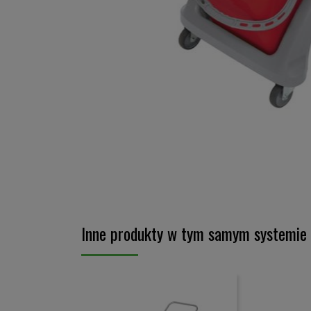
Skip
to
the
Inne produkty w tym samym systemie
beginning
of
the
images
gallery