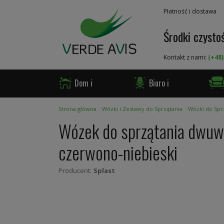
Przejdź
Płatność i dostawa
do
treści
Środki czystoś
Kontakt z nami:
(+48)
Dom i
Biuro i
Ogród
Firma
Gast
Strona główna
Wózki i Zestawy do Sprzątania
Wózki do Spr
Wózek do sprzątania dwuw
czerwono-niebieski
Producent:
Splast
Skip
to
the
end
of
the