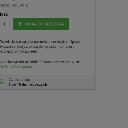
606,90 zł
Ilość
DODAJ DO KOSZYKA
Wózek do sprzątania na mokro z uchwytem Splast,
dwuwiaderkowy z prasą do wyciskania mopa i
podręcznym koszykiem
Nieodpowiedni produkt? Zobacz inne w kategorii:
Wózki do Sprzątania
Czas realizacji:
5 do 10 dni roboczych