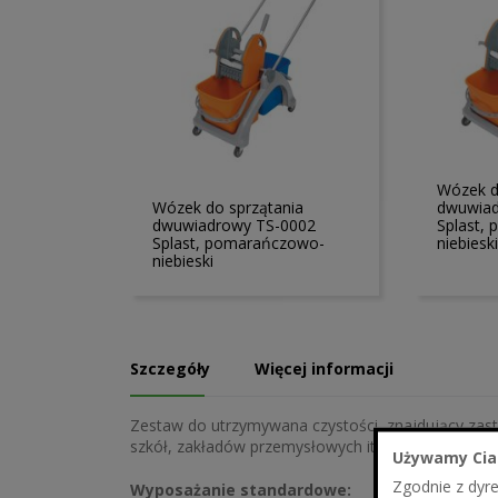
Wózek d
Wózek do sprzątania
dwuwiad
dwuwiadrowy TS-0002
Splast,
Splast, pomarańczowo-
niebieski
niebieski
Szczegóły
Więcej informacji
Zestaw do utrzymywana czystości, znajdujący zasto
szkół, zakładów przemysłowych itp. Polski prod
Używamy Cia
Zgodnie z dyr
Wyposażanie standardowe: