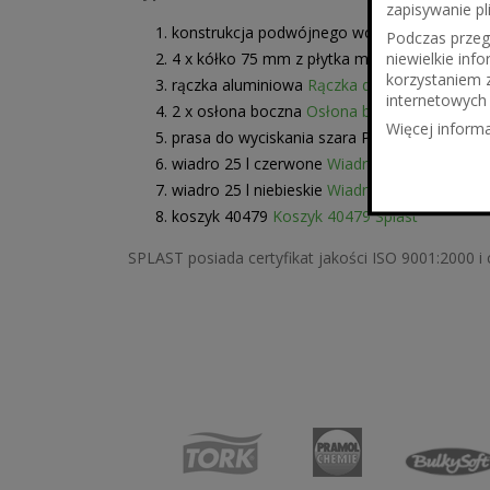
zapisywanie pl
konstrukcja podwójnego wózka z tworzywa
Podczas przegl
niewielkie in
4 x kółko 75 mm z płytka mocującą
Kółko d
korzystaniem 
rączka aluminiowa
Rączka do wózka aluminio
internetowych 
2 x osłona boczna
Osłona boczna wózka Spl
Więcej informa
prasa do wyciskania szara PRAS-0014
wiadro 25 l czerwone
Wiadro 25 l Splast
wiadro 25 l niebieskie
Wiadro 25 l Splast
koszyk 40479
Koszyk 40479 Splast
SPLAST posiada certyfikat jakości ISO 9001:2000 i