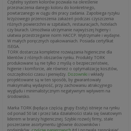
Czytelny system kolorów pozwala na określenie
przeznaczenia danego koloru do konkretnego,
powtarzanego w ciągu dni pracy zadania. Zapobiega ryzyku
krzyżowego przenoszenia zakażeń podczas czyszczenia
różnych powierzchni w szpitalach, restauracjach, hotelach
czy biurach. Umożliwia utrzymanie najwyższej higieny i
ułatwia przestrzeganie norm HACCP. Wytrzymałe i wydajne.
W małych poręcznych opakowaniach. Posiada certyfikat
ISEGA.
TORK dostarcza kompletne rozwiązania higieniczne dla
klientów z różnych obszarów rynku. Produkty TORK
produkowane są nie tylko z myślą o bezpieczeństwie,
higienie i komforcie, ale również o optymalizację kosztów,
oszczędności czasu i pieniędzy.
Dozowniki
i wkłady
projektowane są w ten sposób, by gwarantowały
maksymalną wydajność, przy zachowaniu atrakcyjnego
wyglądu i minimalistycznym negatywnym wpływem na
środowisko.
Marka TORK (będąca częścią grupy Essity) istnieje na rynku
od ponad 50 lat i przez lata działalności stała się światowym
liderem w branży higienicznej. Szybki rozwój firmy, stałe
poszerzanie asortymentu (głównie dozowników i
podajników,
czyściw papierowych
itd.) pozwala zaspokajać