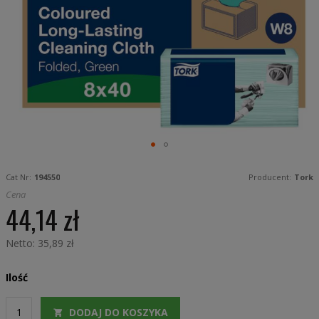
gallery
Skip
to
Cat Nr:
194550
Producent:
Tork
the
beginning
Cena
of
44,14 zł
the
images
gallery
35,89 zł
Ilość
DODAJ DO KOSZYKA