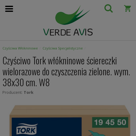
Przejdź
do
treści
Czyściwa Włókninowe
Czyściwa Specjalistyczne
Czyściwo Tork włókninowe ściereczki
wielorazowe do czyszczenia zielone. wym.
38x30 cm. W8
Producent:
Tork
Skip
to
the
end
of
the
images