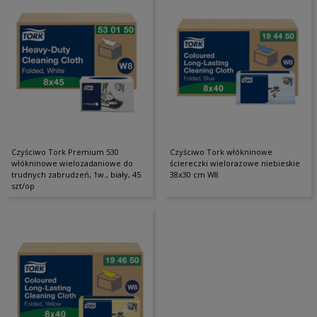
Czyściwo Tork Premium 530
Czyściwo Tork włókninowe
włókninowe wielozadaniowe do
ściereczki wielorazowe niebieskie
trudnych zabrudzeń, 1w., biały, 45
38x30 cm W8
szt/op