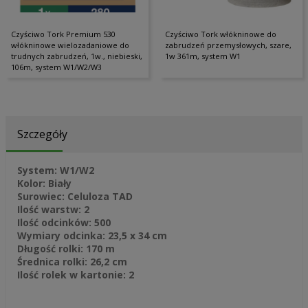
Czyściwo Tork Premium 530
Czyściwo Tork włókninowe do
włókninowe wielozadaniowe do
zabrudzeń przemysłowych, szare,
trudnych zabrudzeń, 1w., niebieski,
1w 361m, system W1
106m, system W1/W2/W3
Szczegóły
System: W1/W2
Kolor: Biały
Surowiec: Celuloza TAD
Ilość warstw: 2
Ilość odcinków: 500
Wymiary odcinka: 23,5 x 34 cm
Długość rolki: 170 m
Średnica rolki: 26,2 cm
Ilość rolek w kartonie: 2