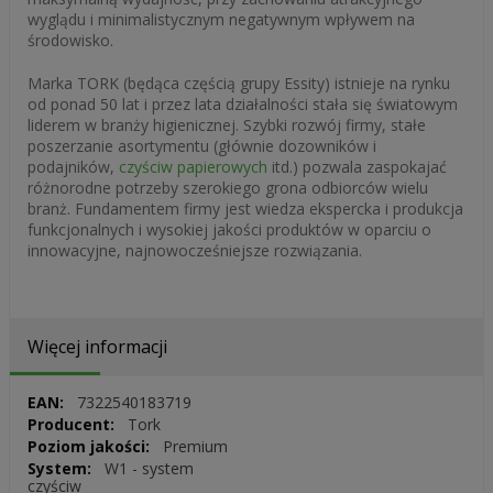
wyglądu i minimalistycznym negatywnym wpływem na
środowisko.
Marka TORK (będąca częścią grupy Essity) istnieje na rynku
od ponad 50 lat i przez lata działalności stała się światowym
liderem w branży higienicznej. Szybki rozwój firmy, stałe
poszerzanie asortymentu (głównie dozowników i
podajników,
czyściw papierowych
itd.) pozwala zaspokajać
różnorodne potrzeby szerokiego grona odbiorców wielu
branż. Fundamentem firmy jest wiedza ekspercka i produkcja
funkcjonalnych i wysokiej jakości produktów w oparciu o
innowacyjne, najnowocześniejsze rozwiązania.
Więcej informacji
Więcej
7322540183719
informacji
Tork
Premium
W1 - system
czyściw