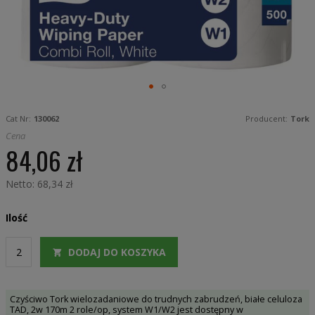
gallery
Skip
to
Cat Nr:
130062
Producent:
Tork
the
beginning
Cena
of
84,06 zł
the
images
gallery
68,34 zł
Ilość
DODAJ DO KOSZYKA
Czyściwo Tork wielozadaniowe do trudnych zabrudzeń, białe celuloza
TAD, 2w 170m 2 role/op, system W1/W2 jest dostępny w