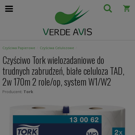
Przejdź
do
treści
Czyściwa Papierowe
Czyściwa Celulozowe
Czyściwo Tork wielozadaniowe do
trudnych zabrudzeń, białe celuloza TAD,
2w 170m 2 role/op, system W1/W2
Producent:
Tork
Skip
to
the
end
of
the
images