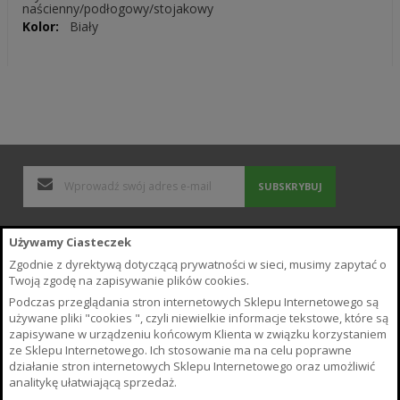
naścienny/podłogowy/stojakowy
Biały
SUBSKRYBUJ
Polityka Prywatności i Cookies
Używamy Ciasteczek
Wyszukiwane frazy
Zgodnie z dyrektywą dotyczącą prywatności w sieci, musimy zapytać o
Zamówienia i zwroty
Twoją zgodę na zapisywanie plików cookies.
Kontakt z nami
Podczas przeglądania stron internetowych Sklepu Internetowego są
Poradnik
używane pliki "cookies ", czyli niewielkie informacje tekstowe, które są
Regulamin Sklepu
zapisywane w urządzeniu końcowym Klienta w związku korzystaniem
ze Sklepu Internetowego. Ich stosowanie ma na celu poprawne
O Sklepie
działanie stron internetowych Sklepu Internetowego oraz umożliwić
Płatność i Dostawa
analitykę ułatwiającą sprzedaż.
Warunki odstąpienia od umowy