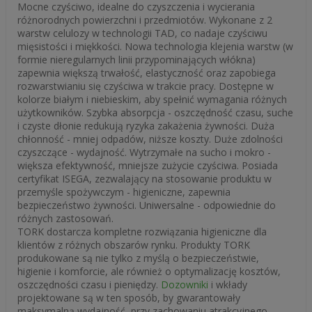
Mocne czyściwo, idealne do czyszczenia i wycierania
różnorodnych powierzchni i przedmiotów. Wykonane z 2
warstw celulozy w technologii TAD, co nadaje czyściwu
mięsistości i miękkości. Nowa technologia klejenia warstw (w
formie nieregularnych linii przypominających włókna)
zapewnia większą trwałość, elastyczność oraz zapobiega
rozwarstwianiu się czyściwa w trakcie pracy. Dostępne w
kolorze białym i niebieskim, aby spełnić wymagania różnych
użytkowników. Szybka absorpcja - oszczędność czasu, suche
i czyste dłonie redukują ryzyka zakażenia żywności. Duża
chłonność - mniej odpadów, niższe koszty. Duże zdolności
czyszczące - wydajność. Wytrzymałe na sucho i mokro -
większa efektywność, mniejsze zużycie czyściwa. Posiada
certyfikat ISEGA, zezwalający na stosowanie produktu w
przemyśle spożywczym - higieniczne, zapewnia
bezpieczeństwo żywności. Uniwersalne - odpowiednie do
różnych zastosowań.
TORK dostarcza kompletne rozwiązania higieniczne dla
klientów z różnych obszarów rynku. Produkty TORK
produkowane są nie tylko z myślą o bezpieczeństwie,
higienie i komforcie, ale również o optymalizację kosztów,
oszczędności czasu i pieniędzy.
Dozowniki
i wkłady
projektowane są w ten sposób, by gwarantowały
maksymalną wydajność, przy zachowaniu atrakcyjnego