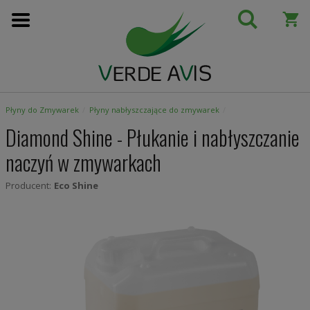
Przejdź
do
treści
Płyny do Zmywarek
Płyny nabłyszczające do zmywarek
Diamond Shine - Płukanie i nabłyszczanie
naczyń w zmywarkach
Producent:
Eco Shine
Skip
to
the
end
of
the
images
gallery