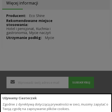
Więcej informacji
Więcej
Eco Shine
informacji
Hotel i pensjonat, Kuchnia i
gastronomia, Mycie naczyń
Mycie
SUBSKRYBUJ
Polityka Prywatności i Cookies
Używamy Ciasteczek
Wyszukiwane frazy
Zgodnie z dyrektywą dotyczącą prywatności w sieci, musimy zapytać o
Zamówienia i zwroty
Twoją zgodę na zapisywanie plików cookies.