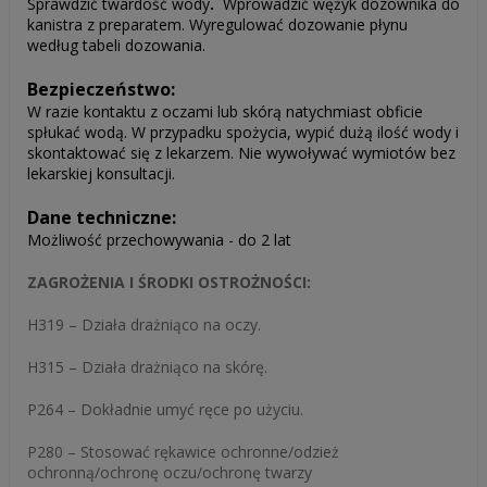
Sprawdzić twardość wody
.
Wprowadzić wężyk dozownika do
kanistra z preparatem. Wyregulować dozowanie płynu
według tabeli dozowania.
Bezpieczeństwo:
W razie kontaktu z oczami lub skórą natychmiast obficie
spłukać wodą. W przypadku spożycia, wypić dużą ilość wody i
skontaktować się z lekarzem. Nie wywoływać wymiotów bez
lekarskiej konsultacji.
Dane techniczne:
Możliwość przechowywania - do 2 lat
ZAGROŻENIA I ŚRODKI OSTROŻNOŚCI:
H319 – Działa drażniąco na oczy.
H315 – Działa drażniąco na skórę.
P264 – Dokładnie umyć ręce po użyciu.
P280 – Stosować rękawice ochronne/odzież
ochronną/ochronę oczu/ochronę twarzy