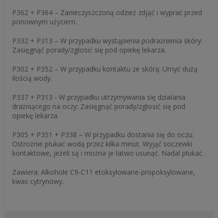
P362 + P364 – Zanieczyszczoną odzież zdjąć i wyprać przed
ponownym użyciem.
P332 + P313 – W przypadku wystąpienia podrażnienia skóry:
Zasięgnąć porady/zgłosić się pod opiekę lekarza.
P302 + P352 – W przypadku kontaktu ze skórą: Umyć dużą
ilością wody.
P337 + P313 - W przypadku utrzymywania się działania
drażniącego na oczy: Zasięgnąć porady/zgłosić się pod
opiekę lekarza
P305 + P351 + P338 – W przypadku dostania się do oczu:
Ostrożnie płukać wodą przez kilka minut. Wyjąć soczewki
kontaktowe, jeżeli są i można je łatwo usunąć. Nadal płukać.
Zawiera: Alkohole C9-C11 etoksylowane-propoksylowane,
kwas cytrynowy.