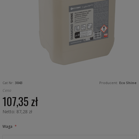
Skip
to
Cat Nr:
3043
Producent:
Eco Shine
the
beginning
Cena
of
107,35 zł
the
images
gallery
87,28 zł
Waga