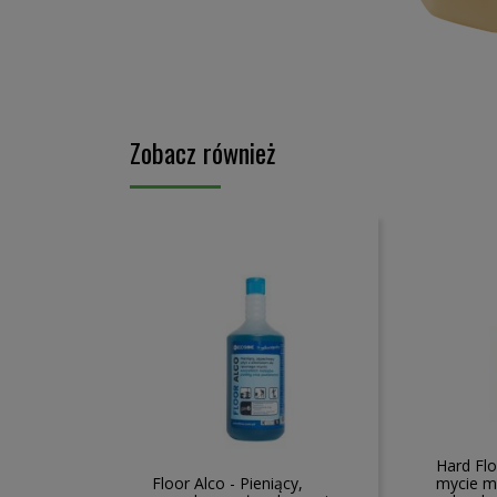
Skip
to
the
Zobacz również
beginning
of
the
images
gallery
Hard Fl
Floor Alco - Pieniący,
mycie 