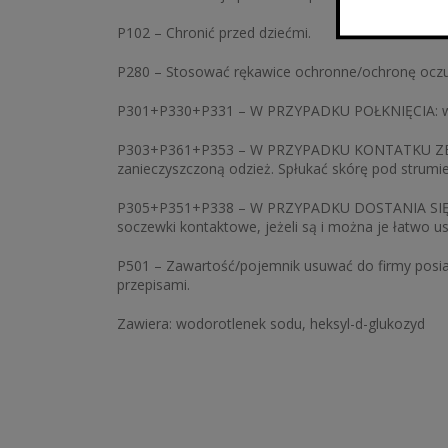
P102 – Chronić przed dziećmi.
P280 – Stosować rękawice ochronne/ochronę oczu
P301+P330+P331 – W PRZYPADKU POŁKNIĘCIA: wy
P303+P361+P353 – W PRZYPADKU KONTATKU ZE SKÓ
zanieczyszczoną odzież. Spłukać skórę pod strum
P305+P351+P338 – W PRZYPADKU DOSTANIA SIĘ DO
soczewki kontaktowe, jeżeli są i można je łatwo u
P501 – Zawartość/pojemnik usuwać do firmy posia
przepisami.
Zawiera: wodorotlenek sodu, heksyl-d-glukozyd