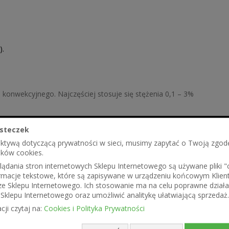
).
a konwekcyjnego. Najczęściej stosuje się stężenia 0,1 – 3%
bficie spłukać wodą. W przypadku spożycia, wypić dużą ilość
steczek
 wymiotów bez lekarskiej konsultacji.
ektywą dotyczącą prywatności w sieci, musimy zapytać o Twoją zgod
ików cookies.
ądania stron internetowych Sklepu Internetowego są używane pliki "co
formacje tekstowe, które są zapisywane w urządzeniu końcowym Klien
ze Sklepu Internetowego. Ich stosowanie ma na celu poprawne działa
Sklepu Internetowego oraz umożliwić analitykę ułatwiającą sprzedaż.
cji czytaj na:
Cookies i Polityka Prywatności
szkodzenia oczu