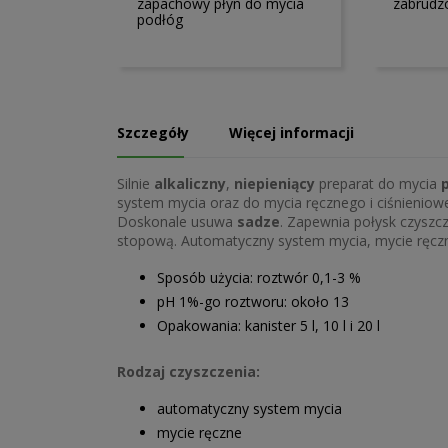
zapachowy płyn do mycia
zabrudz
podłóg
Szczegóły
Więcej informacji
Silnie
alkaliczny
,
niepieniący
preparat do mycia
system mycia oraz do mycia ręcznego i ciśnieniow
Doskonale usuwa
sadze
. Zapewnia połysk czyszcz
stopową. Automatyczny system mycia, mycie ręczn
Sposób użycia: roztwór 0,1-3 %
pH 1%-go roztworu: około 13
Opakowania: kanister 5 l, 10 l i 20 l
Rodzaj czyszczenia:
automatyczny system mycia
mycie ręczne