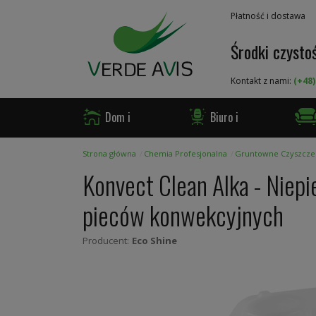
Przejdź
Płatność i dostawa
do
treści
Środki czystoś
Kontakt z nami:
(+48)
Dom i
Biuro i
Ogród
Firma
Gast
Strona główna
Chemia Profesjonalna
Gruntowne Czyszcze
Konvect Clean Alka - Niepi
pieców konwekcyjnych
Producent:
Eco Shine
Skip
to
the
end
of
the