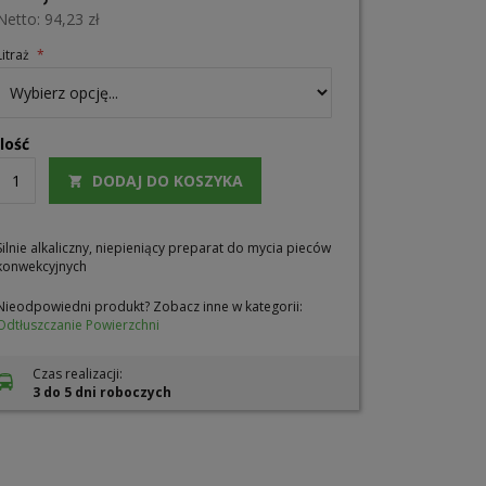
94,23 zł
Litraż
Ilość
DODAJ DO KOSZYKA
Silnie alkaliczny, niepieniący preparat do mycia pieców
konwekcyjnych
Nieodpowiedni produkt? Zobacz inne w kategorii:
Odtłuszczanie Powierzchni
Czas realizacji:
3 do 5 dni roboczych