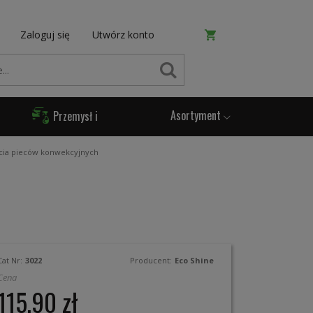
Zaloguj się
Utwórz konto
SZUKAJ
Asortyment
Przemysł i
Produkcja
ycia pieców konwekcyjnych
Cat Nr:
3022
Producent:
Eco Shine
Cena
115,90 zł