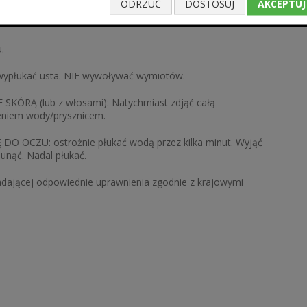
ODRZUĆ
DOSTOSUJ
AKCEPTUJ
.
płukać usta. NIE wywoływać wymiotów.
RĄ (lub z włosami): Natychmiast zdjąć całą
ieniem wody/prysznicem.
 OCZU: ostrożnie płukać wodą przez kilka minut. Wyjąć
sunąć. Nadal płukać.
dającej odpowiednie uprawnienia zgodnie z krajowymi