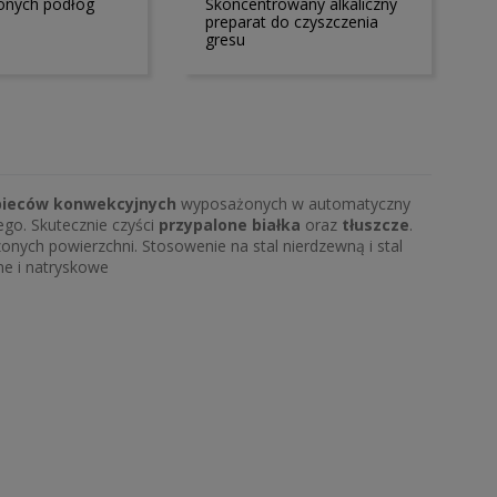
onych podłóg
Skoncentrowany alkaliczny
preparat do czyszczenia
gresu
pieców konwekcyjnych
wyposażonych w automatyczny
ego. Skutecznie czyści
przypalone białka
oraz
tłuszcze
.
onych powierzchni. Stosowenie na stal nierdzewną i stal
e i natryskowe