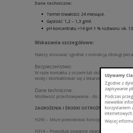
Dane techniczne:
Termin trwałości: 24 miesiące.
Gęstość: 1,2 – 1,3 g/ml.
pH koncentratu >14 (pH 1 % roztworu: ok. 13
Wskazania szczegółowe:
Należy stosować zgodnie z instrukcją obsługi piec
B
ezpieczeństwo:
W razie kontaktu z oczami lub skórą natychmiast o
Używamy Cia
wody i skontaktować się z lekarzem. Nie wywoływać
Zgodnie z dyr
zapisywanie pl
Dane techniczne:
Podczas przegl
Możliwość przechowywania - do 2 lat
niewielkie in
korzystaniem 
ZAGROŻENIA I ŚRODKI OSTROŻNOŚCI:
internetowych 
H290 – Może powodować korozję metali.
Więcej informa
H314 – Powoduje poważne oparzenia skóry oraz u