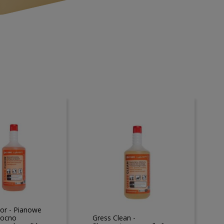
oor - Pianowe
mocno
Gress Clean -