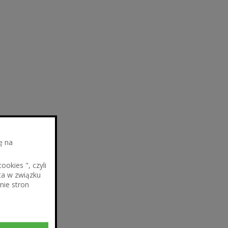
ę na
okies ", czyli
ta w związku
nie stron