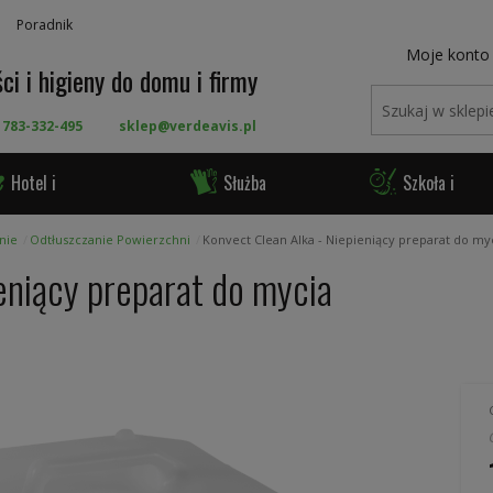
Poradnik
Moje konto
ci i higieny do domu i firmy
 783-332-495
sklep@verdeavis.pl
Hotel i
Służba
Szkoła i
ronomia
Zdrowia
Urząd
nie
Odtłuszczanie Powierzchni
Konvect Clean Alka - Niepieniący preparat do m
eniący preparat do mycia