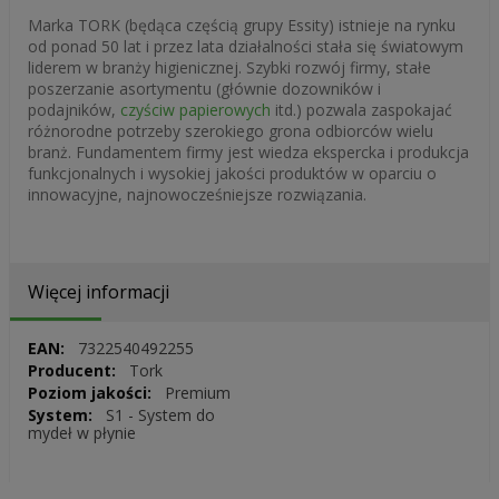
Marka TORK (będąca częścią grupy Essity) istnieje na rynku
od ponad 50 lat i przez lata działalności stała się światowym
liderem w branży higienicznej. Szybki rozwój firmy, stałe
poszerzanie asortymentu (głównie dozowników i
podajników,
czyściw papierowych
itd.) pozwala zaspokajać
różnorodne potrzeby szerokiego grona odbiorców wielu
branż. Fundamentem firmy jest wiedza ekspercka i produkcja
funkcjonalnych i wysokiej jakości produktów w oparciu o
innowacyjne, najnowocześniejsze rozwiązania.
Więcej informacji
Więcej
7322540492255
informacji
Tork
Premium
S1 - System do
mydeł w płynie