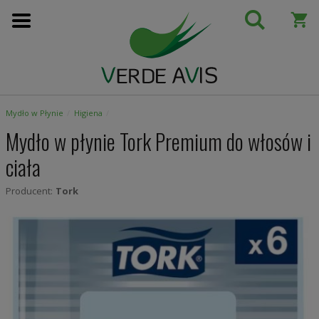
Przejdź
do
treści
Mydło w Płynie
Higiena
Mydło w płynie Tork Premium do włosów i
ciała
Producent:
Tork
Skip
to
the
end
of
the
images
gallery