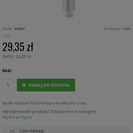
Skip
to
Cat Nr:
420601
Producent:
Tork
the
beginning
Cena
of
29,35 zł
the
images
gallery
23,86 zł
Ilość
DODAJ DO KOSZYKA
Mydło w płynie Tork Premium do włosów i ciała
Nieodpowiedni produkt? Zobacz inne w kategorii:
Mydło w Płynie
Czas realizacji: