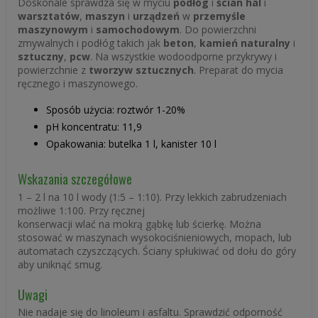
Doskonale sprawdza się w myciu
podłóg
i
ścian hal
i
warsztatów
,
maszyn
i
urządzeń
w
przemyśle
maszynowym
i
samochodowym
. Do powierzchni
zmywalnych i podłóg takich jak
beton
,
kamień naturalny
i
sztuczny
,
pcw
. Na wszystkie wodoodporne przykrywy i
powierzchnie z
tworzyw sztucznych
. Preparat do mycia
ręcznego i maszynowego.
Sposób użycia: roztwór 1-20%
pH koncentratu: 11,9
Opakowania: butelka 1 l, kanister 10 l
Wskazania szczegółowe
1 – 2 l na 10 l wody (1:5 – 1:10). Przy lekkich zabrudzeniach
możliwe 1:100. Przy ręcznej
konserwacji wlać na mokrą gąbkę lub ścierkę. Można
stosować w maszynach wysokociśnieniowych, mopach, lub
automatach czyszczących. Ściany spłukiwać od dołu do góry
aby uniknąć smug.
Uwagi
Nie nadaje się do linoleum i asfaltu. Sprawdzić odporność