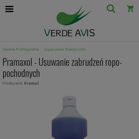
Przejdź
do
treści
Chemia Profesjonalna
Czyszczenie Powierzchni
Pramaxol - Usuwanie zabrudzeń ropo-
pochodnych
Producent:
Pramol
Skip
to
the
end
of
the
images
gallery