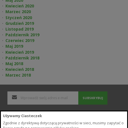
Maj 2020
Kwiecień 2020
Marzec 2020
Styczeń 2020
Grudzień 2019
Listopad 2019
Pażdziernik 2019
Czerwiec 2019
Maj 2019
Kwiecień 2019
Pażdziernik 2018
Maj 2018
Kwiecień 2018
Marzec 2018
SUBSKRYBUJ
Polityka Prywatności i Cookies
Używamy Ciasteczek
Wyszukiwane frazy
Zgodnie z dyrektywą dotyczącą prywatności w sieci, musimy zapytać o
Zamówienia i zwroty
Twoją zgodę na zapisywanie plików cookies.