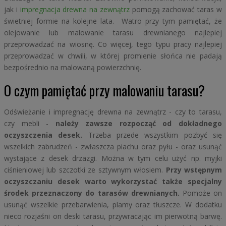
jak i
impregnacja drewna na zewnątrz
pomogą zachować taras w
świetniej formie na kolejne lata. Watro przy tym pamiętać, że
olejowanie lub malowanie tarasu drewnianego najlepiej
przeprowadzać na wiosnę. Co więcej, tego typu pracy najlepiej
przeprowadzać w chwili, w której promienie słońca nie padają
bezpośrednio na malowaną powierzchnię.
O czym pamiętać przy malowaniu tarasu?
Odświeżanie i impregnację drewna na zewnątrz - czy to tarasu,
czy mebli -
należy zawsze rozpocząć od dokładnego
oczyszczenia desek.
Trzeba przede wszystkim pozbyć się
wszelkich zabrudzeń - zwłaszcza piachu oraz pyłu - oraz usunąć
wystające z desek drzazgi. Można w tym celu użyć np. myjki
ciśnieniowej lub szczotki ze sztywnym włosiem.
Przy wstępnym
oczyszczaniu desek warto wykorzystać także specjalny
środek przeznaczony do tarasów drewnianych.
Pomoże on
usunąć wszelkie przebarwienia, plamy oraz tłuszcze. W dodatku
nieco rozjaśni on deski tarasu, przywracając im pierwotną barwę.